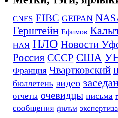
EIBC
NAS
GEIPAN
CNES
Герштейн
Калы
Ефимов
НЛО
Новости Уф
НАЯ
УН
Россия
США
СССР
Чвартковский
Франция
Ш
заседа
видео
бюллетень
очевидцы
отчеты
письма
сообщения
экспертиза
фильм