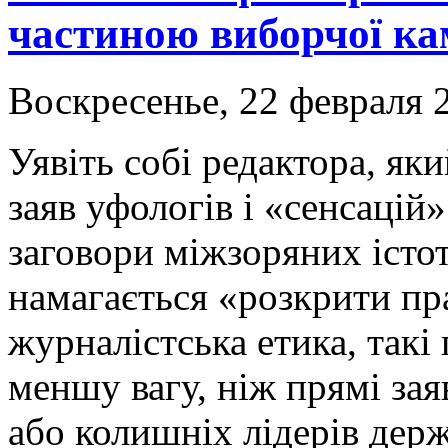
частиною виборчої ка
Воскресенье, 22 февраля 2
Уявіть собі редактора, як
заяв уфологів і «сенсацій
заговори міжзоряних істот
намагається «розкрити пра
журналістська етика, так
меншу вагу, ніж прямі зая
або колишніх лідерів дер