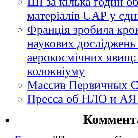
ШІ за кілька годин о
матеріалів UAP у єди
Франція зробила крок
наукових досліджень
аерокосмічних явищ:
колоквіуму
Массив Первичных С
Пресса об НЛО и АЯ
Коммент