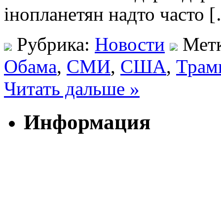
інопланетян надто часто 
Рубрика:
Новости
Мет
Обама
,
СМИ
,
США
,
Трам
Читать дальше »
Информация