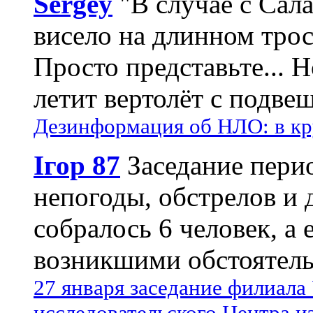
Sergey
"В случае с Сал
висело на длинном трос
Просто представьте... 
летит вертолёт с подвеш
Дезинформация об НЛО: в кр
Ігор 87
Заседание пери
непогоды, обстрелов и 
собралось 6 человек, а 
возникшими обстоятель
27 января заседание филиала
исследовательского Центра и