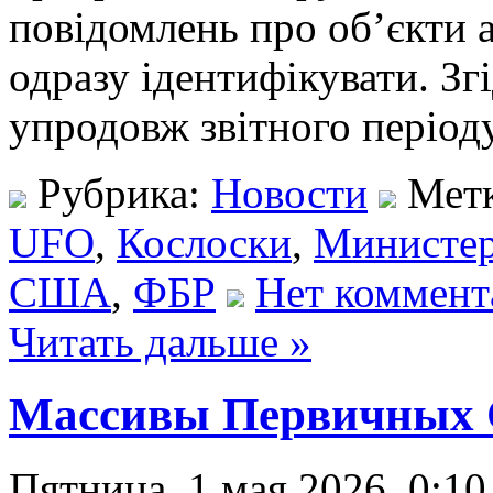
повідомлень про об’єкти а
одразу ідентифікувати. Зг
упродовж звітного періо
Рубрика:
Новости
Мет
UFO
,
Кослоски
,
Министер
США
,
ФБР
Нет коммент
Читать дальше »
Массивы Первичных 
Пятница, 1 мая 2026, 0:10