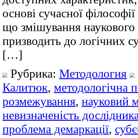
основі сучасної філософії 
що змішування наукового 
призводить до логічних с
[…]
Рубрика:
Методология
Калитюк
,
методологічна 
розмежування
,
науковий 
невизначеність дослідник
проблема демаркації
,
субє