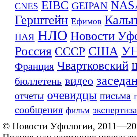
EIBC
NAS
GEIPAN
CNES
Герштейн
Калы
Ефимов
НЛО
Новости Уф
НАЯ
УН
Россия
США
СССР
Чвартковский
Франция
Ш
заседа
видео
бюллетень
очевидцы
отчеты
письма
сообщения
экспертиза
фильм
© Новости Уфологии, 2011—202