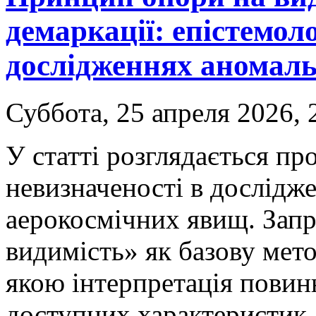
демаркації: епістемол
дослідженнях аномал
Суббота, 25 апреля 2026, 
У статті розглядається пр
невизначеності в дослідж
аерокосмічних явищ. Зап
видимість» як базову мето
якою інтерпретація повин
доступних характеристик, 