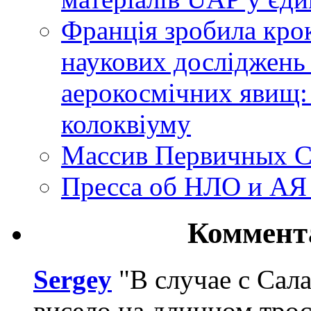
Франція зробила крок
наукових досліджень
аерокосмічних явищ:
колоквіуму
Массив Первичных С
Пресса об НЛО и АЯ
Коммент
Sergey
"В случае с Сал
висело на длинном трос