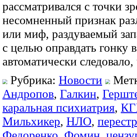
рассматривался с точки з
несомненный признак раз
или миф, раздуваемый за
с целью оправдать гонку 
автоматически следовало,
Рубрика:
Новости
Мет
Андропов
,
Галкин
,
Гершт
каральная психиатрия
,
КГ
Мильхикер
,
НЛО
,
перест
Федоренко
,
Фомин
,
цензу