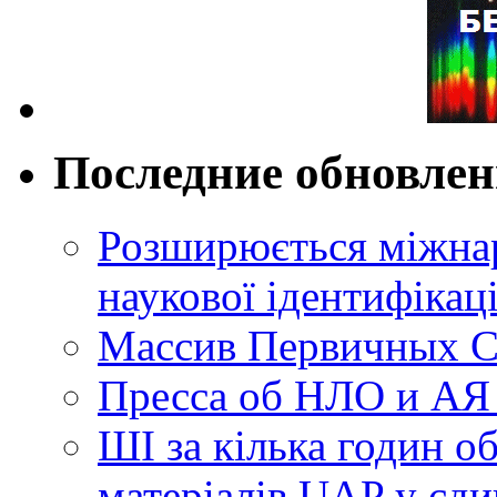
Последние обновле
Розширюється міжнар
наукової ідентифікац
Массив Первичных С
Пресса об НЛО и АЯ
ШІ за кілька годин о
матеріалів UAP у єди