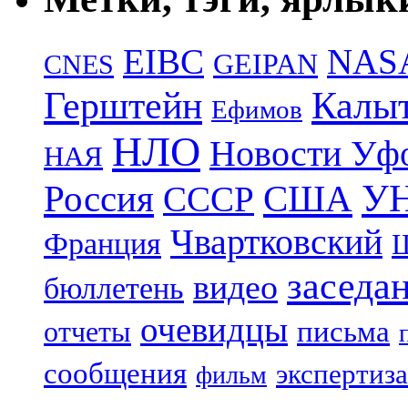
EIBC
NAS
GEIPAN
CNES
Герштейн
Калы
Ефимов
НЛО
Новости Уф
НАЯ
УН
Россия
США
СССР
Чвартковский
Франция
Ш
заседа
видео
бюллетень
очевидцы
отчеты
письма
сообщения
экспертиза
фильм