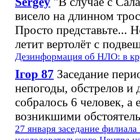
Sergey
"В случае с Сал
висело на длинном трос
Просто представьте... 
летит вертолёт с подвеш
Дезинформация об НЛО: в кр
Ігор 87
Заседание пери
непогоды, обстрелов и 
собралось 6 человек, а 
возникшими обстоятель
27 января заседание филиала
исследовательского Центра и