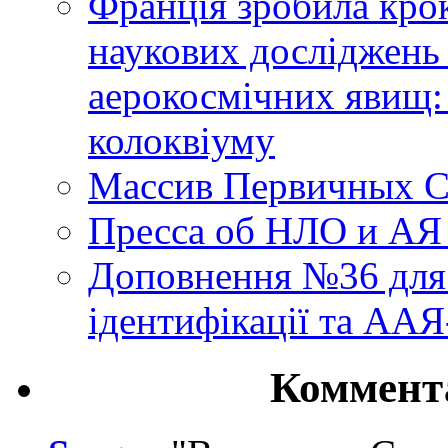
Франція зробила крок
наукових досліджень
аерокосмічних явищ:
колоквіуму
Массив Первичных С
Пресса об НЛО и АЯ
Доповнення №36 для 
ідентифікації та АА
Коммент