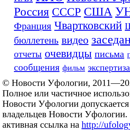
УН
Россия
США
СССР
Чвартковский
Франция
Ш
заседа
видео
бюллетень
очевидцы
отчеты
письма
сообщения
экспертиза
фильм
© Новости Уфологии, 2011—202
Полное или частичное использо
Новости Уфологии допускается 
владельцев Новости Уфологии. 
активная ссылка на
http://ufolo