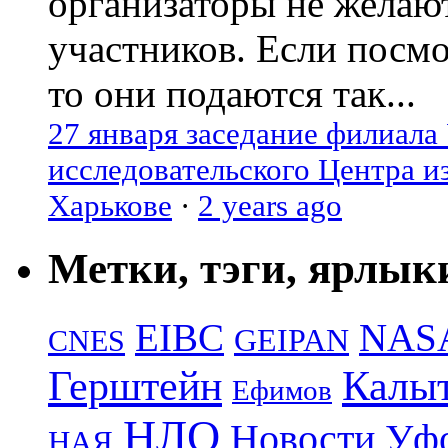
организаторы не желаю
участников. Если посм
то они подаются так...
27 января заседание филиала
исследовательского Центра и
Харькове
·
2 years ago
Метки, тэги, ярлык
EIBC
NAS
GEIPAN
CNES
Герштейн
Калы
Ефимов
НЛО
Новости Уф
НАЯ