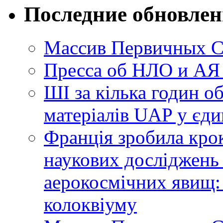
Последние обновле
Массив Первичных С
Пресса об НЛО и АЯ
ШІ за кілька годин о
матеріалів UAP у єди
Франція зробила крок
наукових досліджень
аерокосмічних явищ:
колоквіуму