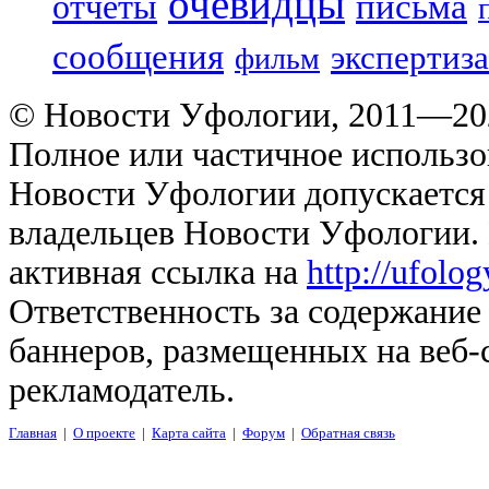
очевидцы
отчеты
письма
сообщения
экспертиза
фильм
© Новости Уфологии, 2011—202
Полное или частичное использо
Новости Уфологии допускается 
владельцев Новости Уфологии. 
активная ссылка на
http://ufolo
Ответственность за содержание
баннеров, размещенных на веб-
рекламодатель.
Главная
|
О проекте
|
Карта сайта
|
Форум
|
Обратная связь