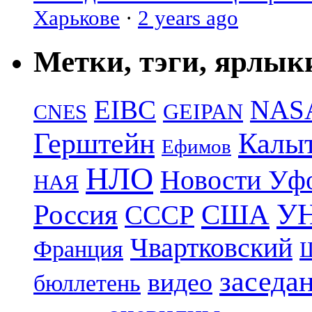
Харькове
·
2 years ago
Метки, тэги, ярлык
EIBC
NAS
GEIPAN
CNES
Герштейн
Калы
Ефимов
НЛО
Новости Уф
НАЯ
УН
Россия
США
СССР
Чвартковский
Франция
Ш
заседа
видео
бюллетень