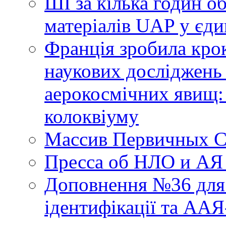
ШІ за кілька годин о
матеріалів UAP у єди
Франція зробила крок
наукових досліджень
аерокосмічних явищ:
колоквіуму
Массив Первичных С
Пресса об НЛО и АЯ
Доповнення №36 для 
ідентифікації та АА