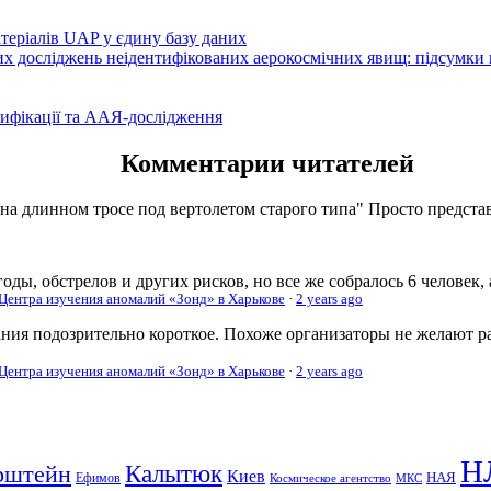
атеріалів UAP у єдину базу даних
вих досліджень неідентифікованих аерокосмічних явищ: підсумки
ифікації та ААЯ-дослідження
Комментарии читателей
 на длинном тросе под вертолетом старого типа" Просто представь
оды, обстрелов и других рисков, но все же собралось 6 человек,
 Центра изучения аномалий «Зонд» в Харькове
·
2 years ago
ания подозрительно короткое. Похоже организаторы не желают р
 Центра изучения аномалий «Зонд» в Харькове
·
2 years ago
Н
рштейн
Калытюк
Киев
Ефимов
НАЯ
Космическое агентство
МКС