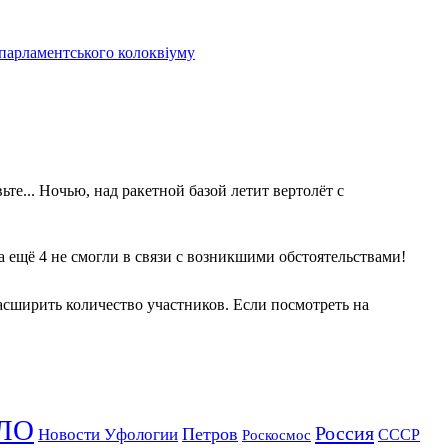
 парламентського колоквіуму
те... Ночью, над ракетной базой летит вертолёт с
 а ещё 4 не смогли в связи с возникшими обстоятельствами!
асширить количество участников. Если посмотреть на
ЛО
Россия
Петров
Новости Уфологии
Роскосмос
СССР