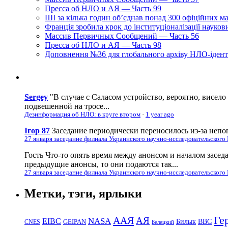
Пресса об НЛО и АЯ — Часть 99
ШІ за кілька годин об’єднав понад 300 офіційних м
Франція зробила крок до інституціоналізації науко
Массив Первичных Сообщений — Часть 56
Пресса об НЛО и АЯ — Часть 98
Доповнення №36 для глобального архіву НЛО-ідент
Sergey
"В случае с Саласом устройство, вероятно, висело
подвешенной на тросе...
Дезинформация об НЛО: в круге втором
·
1 year ago
Ігор 87
Заседание периодически переносилось из-за непог
27 января заседание филиала Украинского научно-исследовательского
Гость
Что-то опять время между анонсом и началом засед
предыдущие анонсы, то они подаются так...
27 января заседание филиала Украинского научно-исследовательского
Метки, тэги, ярлыки
Ге
ААЯ
АЯ
EIBC
NASA
Билык
ВВС
GEIPAN
CNES
Белецкий