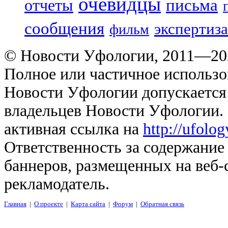
очевидцы
отчеты
письма
сообщения
экспертиза
фильм
© Новости Уфологии, 2011—202
Полное или частичное использо
Новости Уфологии допускается 
владельцев Новости Уфологии. 
активная ссылка на
http://ufolo
Ответственность за содержание
баннеров, размещенных на веб-
рекламодатель.
Главная
|
О проекте
|
Карта сайта
|
Форум
|
Обратная связь