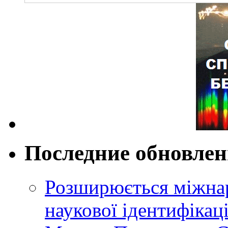
Последние обновле
Розширюється міжнар
наукової ідентифікац