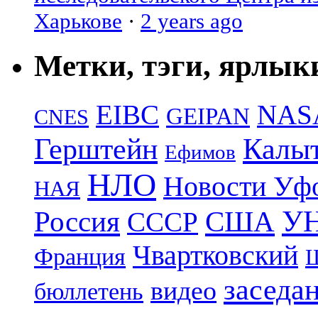
Харькове
·
2 years ago
Метки, тэги, ярлык
EIBC
NAS
GEIPAN
CNES
Герштейн
Калы
Ефимов
НЛО
Новости Уф
НАЯ
УН
Россия
США
СССР
Чвартковский
Франция
Ш
заседа
видео
бюллетень