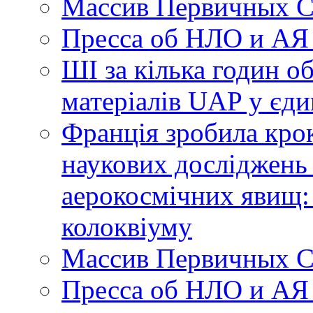
Массив Первичных С
Пресса об НЛО и АЯ
ШІ за кілька годин о
матеріалів UAP у єди
Франція зробила крок
наукових досліджень
аерокосмічних явищ:
колоквіуму
Массив Первичных С
Пресса об НЛО и АЯ