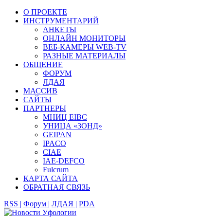
О ПРОЕКТЕ
ИНСТРУМЕНТАРИЙ
АНКЕТЫ
ОНЛАЙН МОНИТОРЫ
ВЕБ-КАМЕРЫ WEB-TV
РАЗНЫЕ МАТЕРИАЛЫ
ОБЩЕНИЕ
ФОРУМ
ЛДАЯ
МАССИВ
САЙТЫ
ПАРТНЕРЫ
МНИЦ EIBC
УНИЦА «ЗОНД»
GEIPAN
IPACO
CIAE
IAE-DEFCO
Fulcrum
КАРТА САЙТА
ОБРАТНАЯ СВЯЗЬ
RSS |
Форум |
ЛДАЯ |
PDA