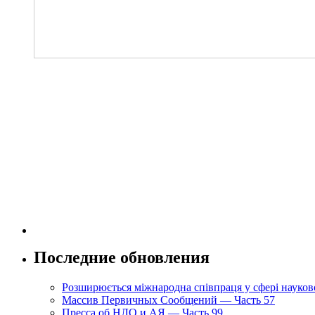
Последние обновления
Розширюється міжнародна співпраця у сфері науково
Массив Первичных Сообщений — Часть 57
Пресса об НЛО и АЯ — Часть 99