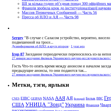
ШІ за кілька годин об’єднав понад 300 офіційних м
Франція зробила крок до інституціоналізації науко
Массив Первичных Сообщений — Часть 56
Пресса об НЛО и АЯ — Часть 98
Sergey
"В случае с Саласом устройство, вероятно, висело
подвешенной на тросе...
Дезинформация об НЛО: в круге втором
·
1 year ago
Ігор 87
Заседание периодически переносилось из-за непог
27 января заседание филиала Украинского научно-исследовательского
Гость
Что-то опять время между анонсом и началом засед
предыдущие анонсы, то они подаются так...
27 января заседание филиала Украинского научно-исследовательского
Метки, тэги, ярлыки
Ге
ААЯ
АЯ
EIBC
NASA
Билык
ВВС
GEIPAN
CNES
Белецкий
УНИЦА "Зонд"
Украина
США
Чвар
Франция
рассекречено
сообщения
экспертиза
фильм