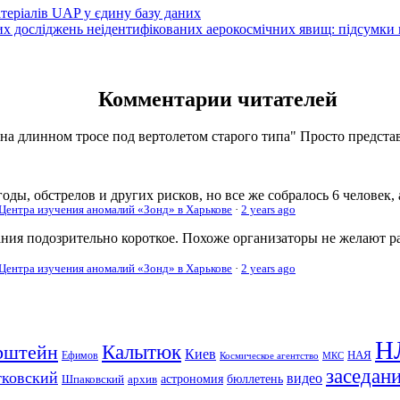
атеріалів UAP у єдину базу даних
вих досліджень неідентифікованих аерокосмічних явищ: підсумки
Комментарии читателей
 на длинном тросе под вертолетом старого типа" Просто представь
оды, обстрелов и других рисков, но все же собралось 6 человек,
 Центра изучения аномалий «Зонд» в Харькове
·
2 years ago
ания подозрительно короткое. Похоже организаторы не желают р
 Центра изучения аномалий «Зонд» в Харькове
·
2 years ago
Н
рштейн
Калытюк
Киев
Ефимов
НАЯ
Космическое агентство
МКС
заседан
тковский
видео
Шпаковский
архив
астрономия
бюллетень