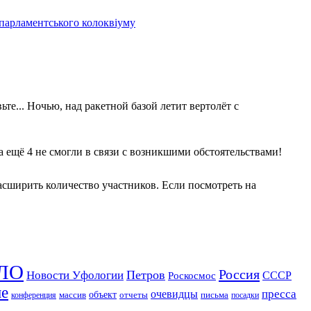
 парламентського колоквіуму
те... Ночью, над ракетной базой летит вертолёт с
 а ещё 4 не смогли в связи с возникшими обстоятельствами!
асширить количество участников. Если посмотреть на
ЛО
Россия
Петров
Новости Уфологии
Роскосмос
СССР
ие
пресса
очевидцы
массив
объект
отчеты
письма
конференция
посадки