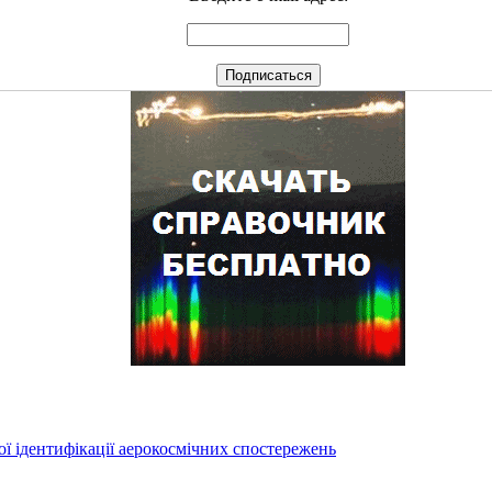
ї ідентифікації аерокосмічних спостережень