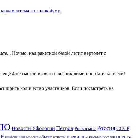
 парламентського колоквіуму
те... Ночью, над ракетной базой летит вертолёт с
 а ещё 4 не смогли в связи с возникшими обстоятельствами!
асширить количество участников. Если посмотреть на
ЛО
Россия
Петров
Новости Уфологии
Роскосмос
СССР
ие
пресса
очевидцы
массив
объект
отчеты
письма
конференция
посадки