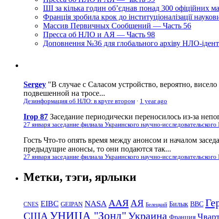
ШІ за кілька годин об’єднав понад 300 офіційних м
Франція зробила крок до інституціоналізації науко
Массив Первичных Сообщений — Часть 56
Пресса об НЛО и АЯ — Часть 98
Доповнення №36 для глобального архіву НЛО-ідент
Sergey
"В случае с Саласом устройство, вероятно, висело
подвешенной на тросе...
Дезинформация об НЛО: в круге втором
·
1 year ago
Ігор 87
Заседание периодически переносилось из-за непог
27 января заседание филиала Украинского научно-исследовательского
Гость
Что-то опять время между анонсом и началом засед
предыдущие анонсы, то они подаются так...
27 января заседание филиала Украинского научно-исследовательского
Метки, тэги, ярлыки
Ге
ААЯ
АЯ
EIBC
NASA
Билык
ВВС
GEIPAN
CNES
Белецкий
УНИЦА "Зонд"
Украина
США
Чвар
Франция