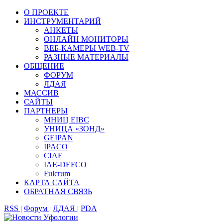
О ПРОЕКТЕ
ИНСТРУМЕНТАРИЙ
АНКЕТЫ
ОНЛАЙН МОНИТОРЫ
ВЕБ-КАМЕРЫ WEB-TV
РАЗНЫЕ МАТЕРИАЛЫ
ОБЩЕНИЕ
ФОРУМ
ЛДАЯ
МАССИВ
САЙТЫ
ПАРТНЕРЫ
МНИЦ EIBC
УНИЦА «ЗОНД»
GEIPAN
IPACO
CIAE
IAE-DEFCO
Fulcrum
КАРТА САЙТА
ОБРАТНАЯ СВЯЗЬ
RSS |
Форум |
ЛДАЯ |
PDA