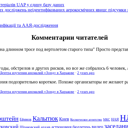
атеріалів UAP у єдину базу даних
вих досліджень неідентифікованих аерокосмічних явищ: підсумки
ифікації та ААЯ-дослідження
Комментарии читателей
 на длинном тросе под вертолетом старого типа" Просто представь
оды, обстрелов и других рисков, но все же собралось 6 человек,
 Центра изучения аномалий «Зонд» в Харькове
·
2 years ago
ания подозрительно короткое. Похоже организаторы не желают р
 Центра изучения аномалий «Зонд» в Харькове
·
2 years ago
Н
рштейн
Калытюк
Киев
Ефимов
НАЯ
Космическое агентство
МКС
заседан
тковский
видео
Шпаковский
архив
астрономия
бюллетень