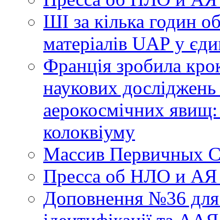
ШІ за кілька годин о
матеріалів UAP у єди
Франція зробила крок
наукових досліджень
аерокосмічних явищ:
колоквіуму
Массив Первичных С
Пресса об НЛО и АЯ
Доповнення №36 для 