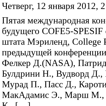
Четверг, 12 января 2012, 
Пятая международная кон
будущего COFE5-SPESIF с
штата Мэриленд, College
предыдущей конференции 
Фелкер Д.(NASA), Патрид
Булдрини Н., Вудворд Д., 
Мурад П., Пасс Д., Кароти
МакАдамис Э., Марш М., Р
К., […]