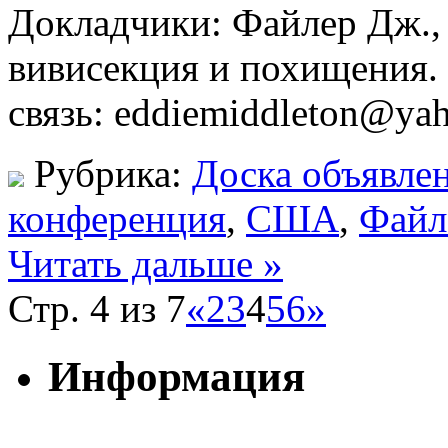
Докладчики: Файлер Дж., 
вивисекция и похищения.
связь: eddiemiddleton@ya
Рубрика:
Доска объявле
конференция
,
США
,
Файл
Читать дальше »
Стр. 4 из 7
«
2
3
4
5
6
»
Информация