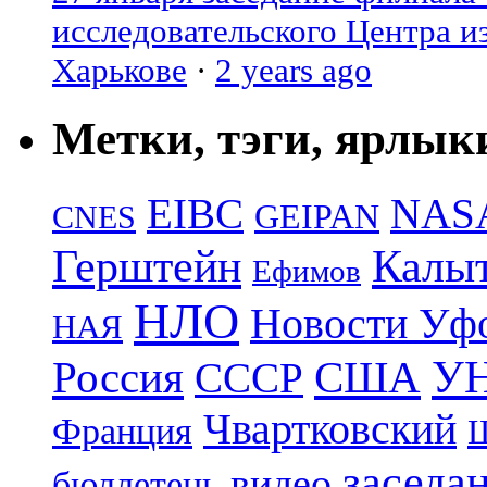
исследовательского Центра и
Харькове
·
2 years ago
Метки, тэги, ярлык
EIBC
NAS
GEIPAN
CNES
Герштейн
Калы
Ефимов
НЛО
Новости Уф
НАЯ
УН
Россия
США
СССР
Чвартковский
Франция
Ш
заседа
видео
бюллетень