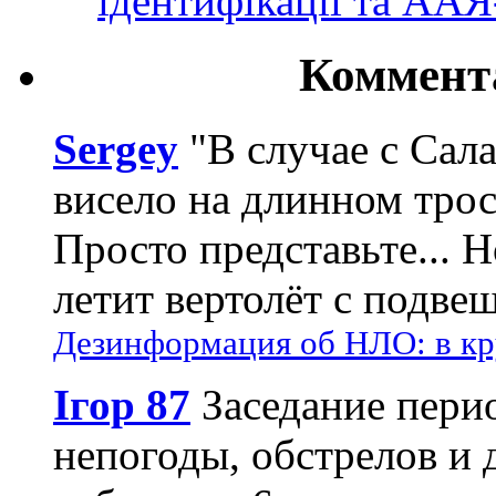
ідентифікації та АА
Коммент
Sergey
"В случае с Сал
висело на длинном трос
Просто представьте... 
летит вертолёт с подвеш
Дезинформация об НЛО: в кр
Ігор 87
Заседание пери
непогоды, обстрелов и 