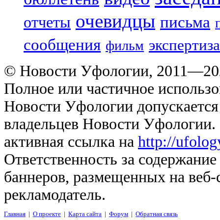
очевидцы
отчеты
письма
сообщения
экспертиза
фильм
© Новости Уфологии, 2011—202
Полное или частичное использо
Новости Уфологии допускается 
владельцев Новости Уфологии. 
активная ссылка на
http://ufolo
Ответственность за содержание
баннеров, размещенных на веб-
рекламодатель.
Главная
|
О проекте
|
Карта сайта
|
Форум
|
Обратная связь