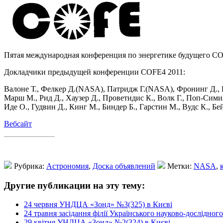
Пятая международная конференция по энергетике будущего COF
Докладчики предыдущей конференции COFE4 2011:
Валоне Т., Фелкер Д.(NASA), Патридж Г.(NASA), Фронинг Д., Б
Марш М., Рид Д., Хаузер Д., Проветидис К., Волк Г., Поп-Симил
Иде О., Гудвин Д., Кинг М., Биндер Б., Гарстин М., Вудс К., Бейк
Вебсайт
Рубрика:
Астрономия
,
Доска объявлений
Метки:
NASA
,
Другие публикации на эту тему:
24 червня УНДЦА «Зонд» №3(325) в Києві
24 травня засідання філії Українського науково-дослідно
29 квітня УНДЦА «Зонд» №2(324) в Києві