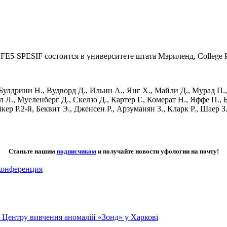
E5-SPESIF состоится в университете штата Мэриленд, College 
улдрини Н., Вудворд Д., Ильин А., Янг Х., Майли Д., Мурад П.,
 Л., Муеленберг Д., Скелзо Д., Картер Г., Комерат Н., Яффе П., 
ер Р.2-й, Беквит Э., Дженсен Р., Арзуманян З., Кларк Р., Шаер З.,
Станьте нашим
подписчиком
и получайте новости уфологии на почту!
конференция
го Центру вивчення аномалій «Зонд» у Харкові