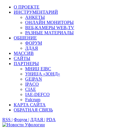
О ПРОЕКТЕ
ИНСТРУМЕНТАРИЙ
АНКЕТЫ
ОНЛАЙН МОНИТОРЫ
ВЕБ-КАМЕРЫ WEB-TV
РАЗНЫЕ МАТЕРИАЛЫ
ОБЩЕНИЕ
ФОРУМ
ЛДАЯ
МАССИВ
САЙТЫ
ПАРТНЕРЫ
МНИЦ EIBC
УНИЦА «ЗОНД»
GEIPAN
IPACO
CIAE
IAE-DEFCO
Fulcrum
КАРТА САЙТА
ОБРАТНАЯ СВЯЗЬ
RSS |
Форум |
ЛДАЯ |
PDA