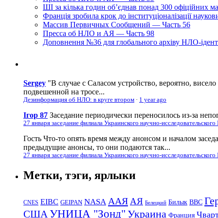
ШІ за кілька годин об’єднав понад 300 офіційних м
Франція зробила крок до інституціоналізації науко
Массив Первичных Сообщений — Часть 56
Пресса об НЛО и АЯ — Часть 98
Доповнення №36 для глобального архіву НЛО-ідент
Sergey
"В случае с Саласом устройство, вероятно, висело
подвешенной на тросе...
Дезинформация об НЛО: в круге втором
·
1 year ago
Ігор 87
Заседание периодически переносилось из-за непог
27 января заседание филиала Украинского научно-исследовательского
Гость
Что-то опять время между анонсом и началом засед
предыдущие анонсы, то они подаются так...
27 января заседание филиала Украинского научно-исследовательского
Метки, тэги, ярлыки
Ге
ААЯ
АЯ
EIBC
NASA
Билык
ВВС
GEIPAN
CNES
Белецкий
УНИЦА "Зонд"
Украина
США
Чвар
Франция