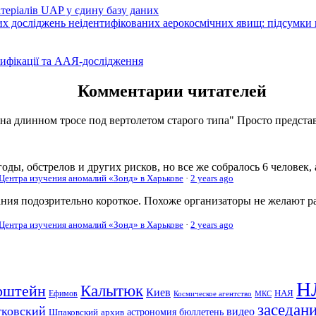
атеріалів UAP у єдину базу даних
вих досліджень неідентифікованих аерокосмічних явищ: підсумки
ифікації та ААЯ-дослідження
Комментарии читателей
 на длинном тросе под вертолетом старого типа" Просто представь
оды, обстрелов и других рисков, но все же собралось 6 человек,
 Центра изучения аномалий «Зонд» в Харькове
·
2 years ago
ания подозрительно короткое. Похоже организаторы не желают р
 Центра изучения аномалий «Зонд» в Харькове
·
2 years ago
Н
рштейн
Калытюк
Киев
Ефимов
НАЯ
Космическое агентство
МКС
заседан
тковский
видео
Шпаковский
архив
астрономия
бюллетень