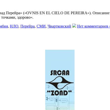
над Перейра» («OVNIS EN EL CIELO DE PEREIRA»). Описание к 
 точками, здорово».
мбия
,
НЛО
,
Перейра
,
СМИ
,
Чвартковский
Нет комментариев 