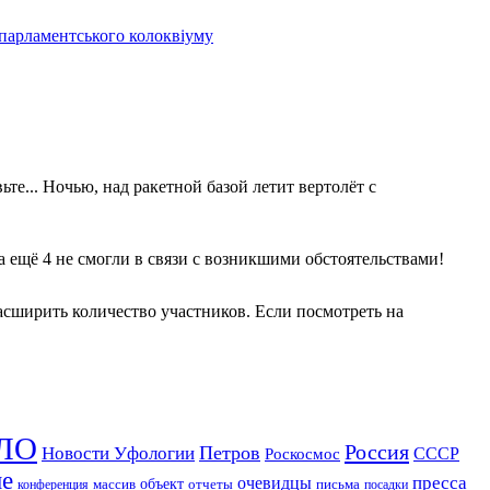
 парламентського колоквіуму
те... Ночью, над ракетной базой летит вертолёт с
 а ещё 4 не смогли в связи с возникшими обстоятельствами!
асширить количество участников. Если посмотреть на
ЛО
Россия
Петров
Новости Уфологии
Роскосмос
СССР
ие
пресса
очевидцы
массив
объект
отчеты
письма
конференция
посадки