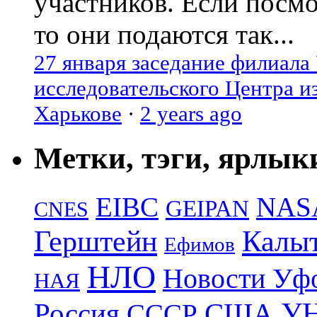
участников. Если посм
то они подаются так...
27 января заседание филиала
исследовательского Центра и
Харькове
·
2 years ago
Метки, тэги, ярлык
EIBC
NAS
GEIPAN
CNES
Герштейн
Калы
Ефимов
НЛО
Новости Уф
НАЯ
УН
Россия
США
СССР