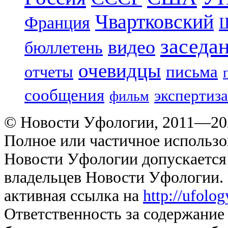
Чвартковский
Франция
Ш
заседа
видео
бюллетень
очевидцы
отчеты
письма
сообщения
экспертиза
фильм
© Новости Уфологии, 2011—202
Полное или частичное использо
Новости Уфологии допускается 
владельцев Новости Уфологии. 
активная ссылка на
http://ufolo
Ответственность за содержание