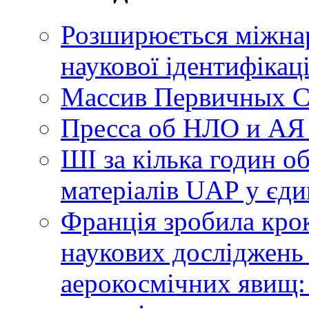
Розширюється міжнар
наукової ідентифікац
Массив Первичных С
Пресса об НЛО и АЯ
ШІ за кілька годин о
матеріалів UAP у єди
Франція зробила крок
наукових досліджень
аерокосмічних явищ: