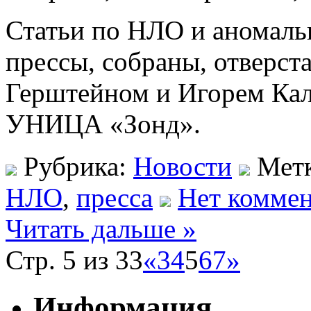
Статьи по НЛО и аномаль
прессы, собраны, отверс
Герштейном и Игорем Ка
УНИЦА «Зонд».
Рубрика:
Новости
Мет
НЛО
,
пресса
Нет коммен
Читать дальше »
Стр. 5 из 33
«
3
4
5
6
7
»
Информация