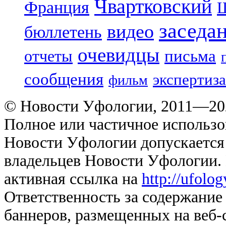
Чвартковский
Франция
Ш
заседа
видео
бюллетень
очевидцы
отчеты
письма
сообщения
экспертиза
фильм
© Новости Уфологии, 2011—202
Полное или частичное использо
Новости Уфологии допускается 
владельцев Новости Уфологии. 
активная ссылка на
http://ufolo
Ответственность за содержание
баннеров, размещенных на веб-