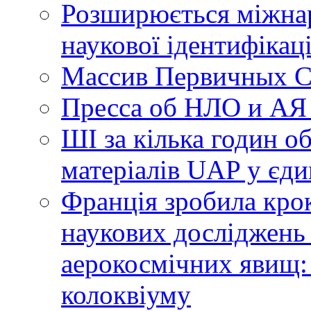
Розширюється міжнар
наукової ідентифікац
Массив Первичных С
Пресса об НЛО и АЯ
ШІ за кілька годин о
матеріалів UAP у єди
Франція зробила крок
наукових досліджень
аерокосмічних явищ:
колоквіуму