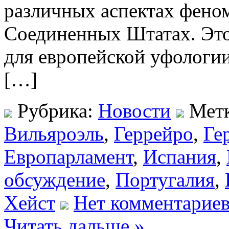
различных аспектах феном
Соединенных Штатах. Это
для европейской уфологии,
[…]
Рубрика:
Новости
Мет
Вильяроэль
,
Геррейро
,
Ге
Европарламент
,
Испания
,
обсуждение
,
Португалия
,
Хейст
Нет комментариев
Читать дальше »