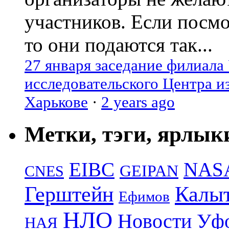
участников. Если посм
то они подаются так...
27 января заседание филиала
исследовательского Центра и
Харькове
·
2 years ago
Метки, тэги, ярлык
EIBC
NAS
GEIPAN
CNES
Герштейн
Калы
Ефимов
НЛО
Новости Уф
НАЯ