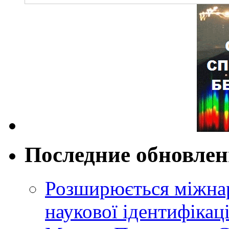
Последние обновле
Розширюється міжнар
наукової ідентифікац