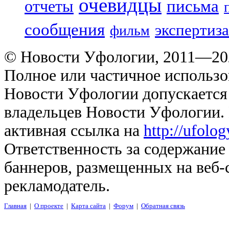
очевидцы
отчеты
письма
сообщения
экспертиза
фильм
© Новости Уфологии, 2011—202
Полное или частичное использо
Новости Уфологии допускается 
владельцев Новости Уфологии. 
активная ссылка на
http://ufolo
Ответственность за содержание
баннеров, размещенных на веб-
рекламодатель.
Главная
|
О проекте
|
Карта сайта
|
Форум
|
Обратная связь