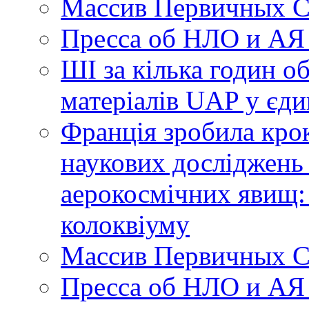
Массив Первичных С
Пресса об НЛО и АЯ
ШІ за кілька годин о
матеріалів UAP у єди
Франція зробила крок
наукових досліджень
аерокосмічних явищ:
колоквіуму
Массив Первичных С
Пресса об НЛО и АЯ