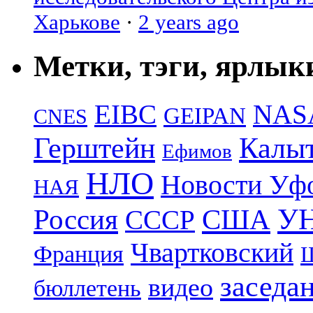
Харькове
·
2 years ago
Метки, тэги, ярлык
EIBC
NAS
GEIPAN
CNES
Герштейн
Калы
Ефимов
НЛО
Новости Уф
НАЯ
УН
Россия
США
СССР
Чвартковский
Франция
Ш
заседа
видео
бюллетень