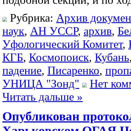
Рубрика:
Архив докумен
наук
,
АН УССР
,
архив
,
Бе
Уфологический Комитет
,
КГБ
,
Космопоиск
,
Кубань
падение
,
Писаренко
,
проп
УНИЦА "Зонд"
Нет ком
Читать дальше »
Опубликован протокол
Харьковском ОГАЯ Ц