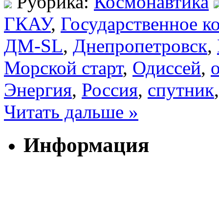
Рубрика:
Космонавтика
ГКАУ
,
Государственное к
ДМ-SL
,
Днепропетровск
,
Морской старт
,
Одиссей
,
Энергия
,
Россия
,
спутник
Читать дальше »
Информация