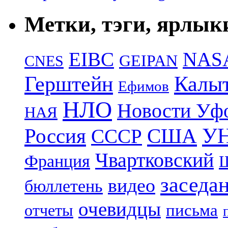
Метки, тэги, ярлык
EIBC
NAS
GEIPAN
CNES
Герштейн
Калы
Ефимов
НЛО
Новости Уф
НАЯ
УН
Россия
США
СССР
Чвартковский
Франция
Ш
заседа
видео
бюллетень
очевидцы
отчеты
письма