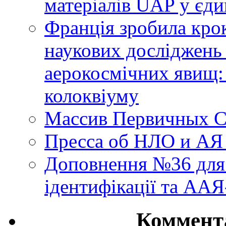
матеріалів UAP у єди
Франція зробила крок
наукових досліджень
аерокосмічних явищ:
колоквіуму
Массив Первичных С
Пресса об НЛО и АЯ
Доповнення №36 для 
ідентифікації та АА
Коммент