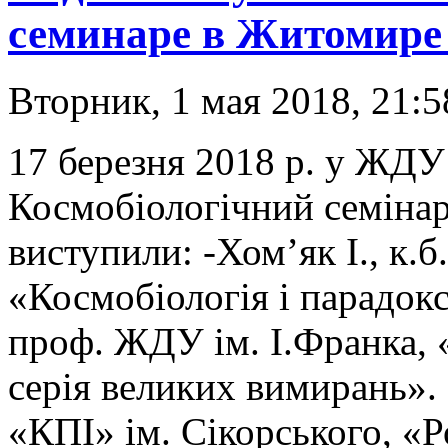
семинаре в Житомире
Вторник, 1 мая 2018, 21:5
17 березня 2018 р. у ЖДУ 
Космобіологічний семінар
виступили: -Хом’як І., к.б
«Космобіологія і парадокс
проф. ЖДУ ім. І.Франка, 
серія великих вимирань». 
«КПІ» ім. Сікорського, «