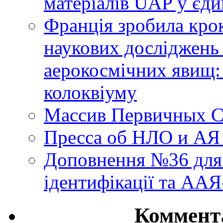
матеріалів UAP у єди
Франція зробила крок
наукових досліджень
аерокосмічних явищ:
колоквіуму
Массив Первичных С
Пресса об НЛО и АЯ
Доповнення №36 для 
ідентифікації та АА
Коммент