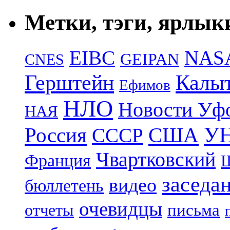
Метки, тэги, ярлык
EIBC
NAS
GEIPAN
CNES
Герштейн
Калы
Ефимов
НЛО
Новости Уф
НАЯ
УН
Россия
США
СССР
Чвартковский
Франция
Ш
заседа
видео
бюллетень
очевидцы
отчеты
письма