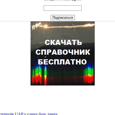
атеріалів UAP у єдину базу даних