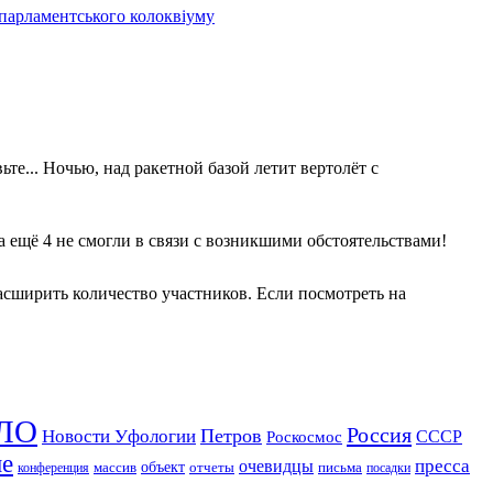
 парламентського колоквіуму
те... Ночью, над ракетной базой летит вертолёт с
 а ещё 4 не смогли в связи с возникшими обстоятельствами!
асширить количество участников. Если посмотреть на
ЛО
Россия
Петров
Новости Уфологии
Роскосмос
СССР
ие
пресса
очевидцы
массив
объект
отчеты
письма
конференция
посадки