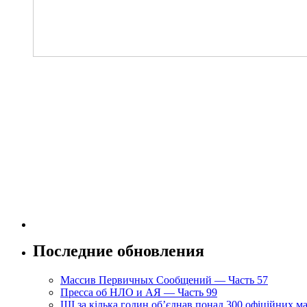
Последние обновления
Массив Первичных Сообщений — Часть 57
Пресса об НЛО и АЯ — Часть 99
ШІ за кілька годин об’єднав понад 300 офіційних м