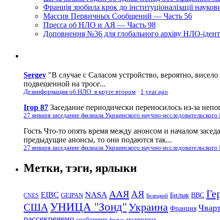
Франція зробила крок до інституціоналізації науко
Массив Первичных Сообщений — Часть 56
Пресса об НЛО и АЯ — Часть 98
Доповнення №36 для глобального архіву НЛО-ідент
Sergey
"В случае с Саласом устройство, вероятно, висело
подвешенной на тросе...
Дезинформация об НЛО: в круге втором
·
1 year ago
Ігор 87
Заседание периодически переносилось из-за непог
27 января заседание филиала Украинского научно-исследовательского
Гость
Что-то опять время между анонсом и началом засед
предыдущие анонсы, то они подаются так...
27 января заседание филиала Украинского научно-исследовательского
Метки, тэги, ярлыки
Ге
ААЯ
АЯ
EIBC
NASA
Билык
ВВС
GEIPAN
CNES
Белецкий
УНИЦА "Зонд"
Украина
США
Чвар
Франция
рассекречено
сообщения
экспертиза
фильм