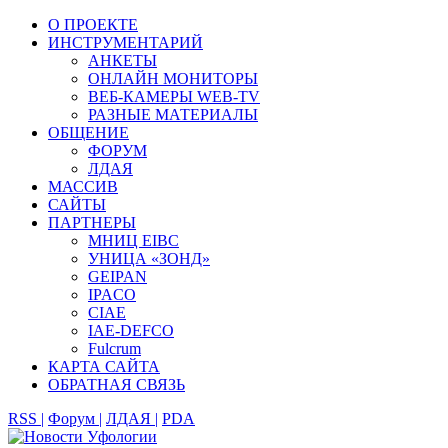
О ПРОЕКТЕ
ИНСТРУМЕНТАРИЙ
АНКЕТЫ
ОНЛАЙН МОНИТОРЫ
ВЕБ-КАМЕРЫ WEB-TV
РАЗНЫЕ МАТЕРИАЛЫ
ОБЩЕНИЕ
ФОРУМ
ЛДАЯ
МАССИВ
САЙТЫ
ПАРТНЕРЫ
МНИЦ EIBC
УНИЦА «ЗОНД»
GEIPAN
IPACO
CIAE
IAE-DEFCO
Fulcrum
КАРТА САЙТА
ОБРАТНАЯ СВЯЗЬ
RSS |
Форум |
ЛДАЯ |
PDA