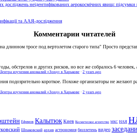
вих досліджень неідентифікованих аерокосмічних явищ: підсумки
ифікації та ААЯ-дослідження
Комментарии читателей
 на длинном тросе под вертолетом старого типа" Просто представь
оды, обстрелов и других рисков, но все же собралось 6 человек,
 Центра изучения аномалий «Зонд» в Харькове
·
2 years ago
ания подозрительно короткое. Похоже организаторы не желают р
 Центра изучения аномалий «Зонд» в Харькове
·
2 years ago
Н
рштейн
Калытюк
Киев
Ефимов
НАЯ
Космическое агентство
МКС
заседан
тковский
видео
Шпаковский
архив
астрономия
бюллетень