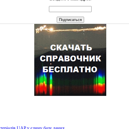
атеріалів UAP у єдину базу даних