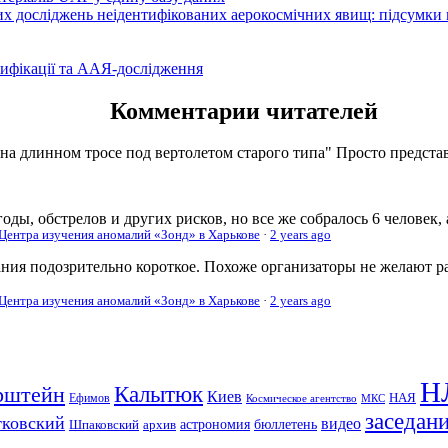
вих досліджень неідентифікованих аерокосмічних явищ: підсумки
ифікації та ААЯ-дослідження
Комментарии читателей
 на длинном тросе под вертолетом старого типа" Просто представь
оды, обстрелов и других рисков, но все же собралось 6 человек,
 Центра изучения аномалий «Зонд» в Харькове
·
2 years ago
ания подозрительно короткое. Похоже организаторы не желают р
 Центра изучения аномалий «Зонд» в Харькове
·
2 years ago
Н
рштейн
Калытюк
Киев
Ефимов
НАЯ
Космическое агентство
МКС
заседан
тковский
видео
Шпаковский
архив
астрономия
бюллетень