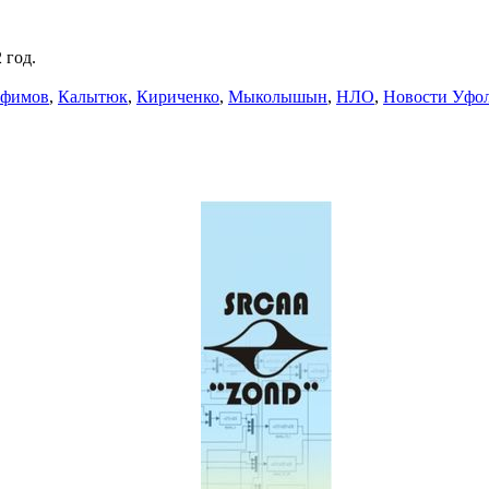
 год.
фимов
,
Калытюк
,
Кириченко
,
Мыколышын
,
НЛО
,
Новости Уфо