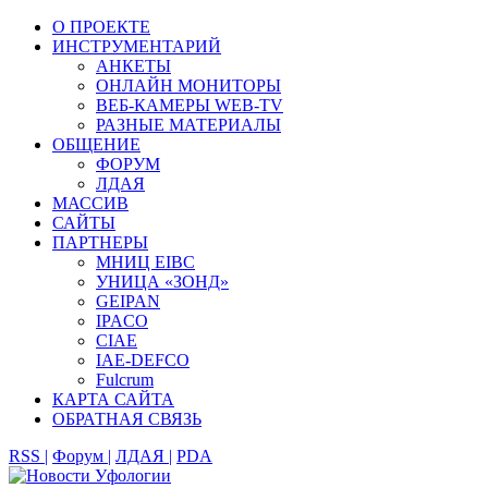
О ПРОЕКТЕ
ИНСТРУМЕНТАРИЙ
АНКЕТЫ
ОНЛАЙН МОНИТОРЫ
ВЕБ-КАМЕРЫ WEB-TV
РАЗНЫЕ МАТЕРИАЛЫ
ОБЩЕНИЕ
ФОРУМ
ЛДАЯ
МАССИВ
САЙТЫ
ПАРТНЕРЫ
МНИЦ EIBC
УНИЦА «ЗОНД»
GEIPAN
IPACO
CIAE
IAE-DEFCO
Fulcrum
КАРТА САЙТА
ОБРАТНАЯ СВЯЗЬ
RSS |
Форум |
ЛДАЯ |
PDA