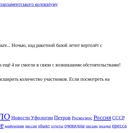
 парламентського колоквіуму
те... Ночью, над ракетной базой летит вертолёт с
 а ещё 4 не смогли в связи с возникшими обстоятельствами!
асширить количество участников. Если посмотреть на
ЛО
Россия
Петров
Новости Уфологии
Роскосмос
СССР
ие
пресса
очевидцы
массив
объект
отчеты
письма
конференция
посадки