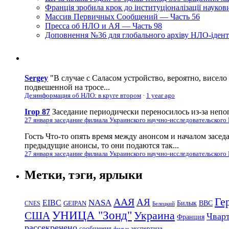
Франція зробила крок до інституціоналізації науко
Массив Первичных Сообщений — Часть 56
Пресса об НЛО и АЯ — Часть 98
Доповнення №36 для глобального архіву НЛО-ідент
Sergey
"В случае с Саласом устройство, вероятно, висело
подвешенной на тросе...
Дезинформация об НЛО: в круге втором
·
1 year ago
Ігор 87
Заседание периодически переносилось из-за непог
27 января заседание филиала Украинского научно-исследовательского
Гость
Что-то опять время между анонсом и началом засед
предыдущие анонсы, то они подаются так...
27 января заседание филиала Украинского научно-исследовательского
Метки, тэги, ярлыки
Ге
ААЯ
АЯ
EIBC
NASA
Билык
ВВС
GEIPAN
CNES
Белецкий
УНИЦА "Зонд"
Украина
США
Чвар
Франция
рассекречено
сообщения
экспертиза
фильм