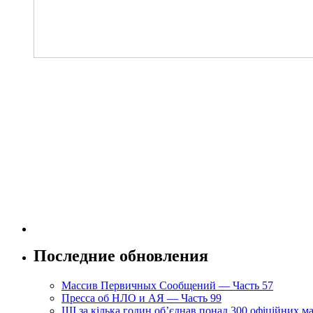
Последние обновления
Массив Первичных Сообщений — Часть 57
Пресса об НЛО и АЯ — Часть 99
ШІ за кілька годин об’єднав понад 300 офіційних м