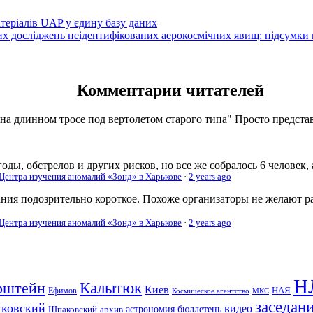
атеріалів UAP у єдину базу даних
вих досліджень неідентифікованих аерокосмічних явищ: підсумки
Комментарии читателей
 на длинном тросе под вертолетом старого типа" Просто представь
оды, обстрелов и других рисков, но все же собралось 6 человек,
 Центра изучения аномалий «Зонд» в Харькове
·
2 years ago
ания подозрительно короткое. Похоже организаторы не желают р
 Центра изучения аномалий «Зонд» в Харькове
·
2 years ago
Н
рштейн
Калытюк
Киев
Ефимов
НАЯ
Космическое агентство
МКС
заседан
тковский
видео
Шпаковский
архив
астрономия
бюллетень