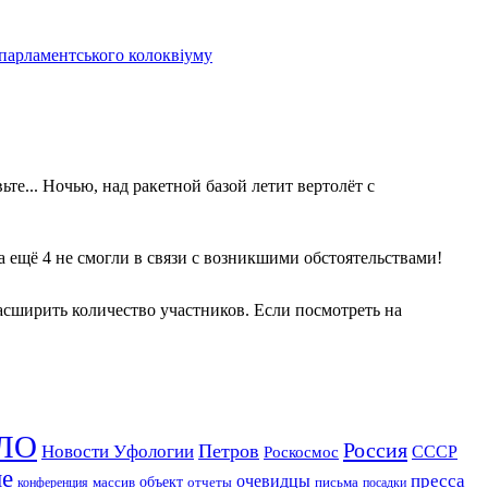
 парламентського колоквіуму
те... Ночью, над ракетной базой летит вертолёт с
 а ещё 4 не смогли в связи с возникшими обстоятельствами!
асширить количество участников. Если посмотреть на
ЛО
Россия
Петров
Новости Уфологии
Роскосмос
СССР
ие
пресса
очевидцы
массив
объект
отчеты
письма
конференция
посадки