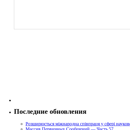
Последние обновления
Розширюється міжнародна співпраця у сфері науково
Массив Первичных Сообщений — Часть 57