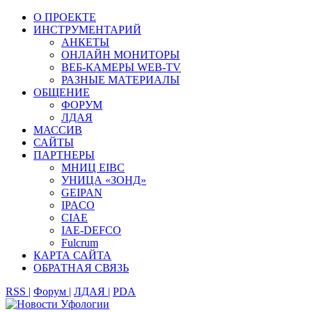
О ПРОЕКТЕ
ИНСТРУМЕНТАРИЙ
АНКЕТЫ
ОНЛАЙН МОНИТОРЫ
ВЕБ-КАМЕРЫ WEB-TV
РАЗНЫЕ МАТЕРИАЛЫ
ОБЩЕНИЕ
ФОРУМ
ЛДАЯ
МАССИВ
САЙТЫ
ПАРТНЕРЫ
МНИЦ EIBC
УНИЦА «ЗОНД»
GEIPAN
IPACO
CIAE
IAE-DEFCO
Fulcrum
КАРТА САЙТА
ОБРАТНАЯ СВЯЗЬ
RSS |
Форум |
ЛДАЯ |
PDA