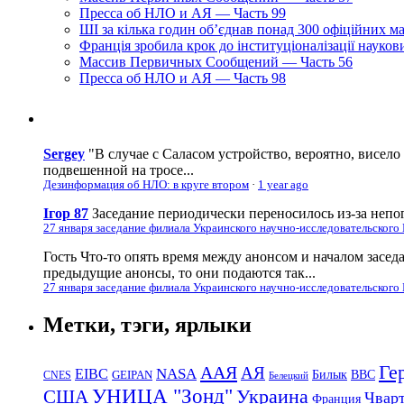
Пресса об НЛО и АЯ — Часть 99
ШІ за кілька годин об’єднав понад 300 офіційних м
Франція зробила крок до інституціоналізації науко
Массив Первичных Сообщений — Часть 56
Пресса об НЛО и АЯ — Часть 98
Sergey
"В случае с Саласом устройство, вероятно, висело
подвешенной на тросе...
Дезинформация об НЛО: в круге втором
·
1 year ago
Ігор 87
Заседание периодически переносилось из-за непог
27 января заседание филиала Украинского научно-исследовательского
Гость
Что-то опять время между анонсом и началом засед
предыдущие анонсы, то они подаются так...
27 января заседание филиала Украинского научно-исследовательского
Метки, тэги, ярлыки
Ге
ААЯ
АЯ
EIBC
NASA
Билык
ВВС
GEIPAN
CNES
Белецкий
УНИЦА "Зонд"
Украина
США
Чвар
Франция