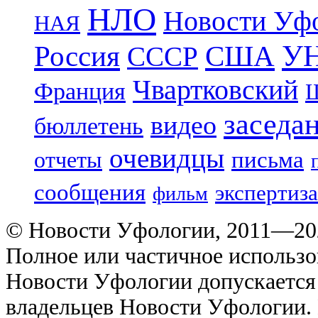
НЛО
Новости Уф
НАЯ
УН
Россия
США
СССР
Чвартковский
Франция
Ш
заседа
видео
бюллетень
очевидцы
отчеты
письма
сообщения
экспертиза
фильм
© Новости Уфологии, 2011—202
Полное или частичное использо
Новости Уфологии допускается 
владельцев Новости Уфологии. 