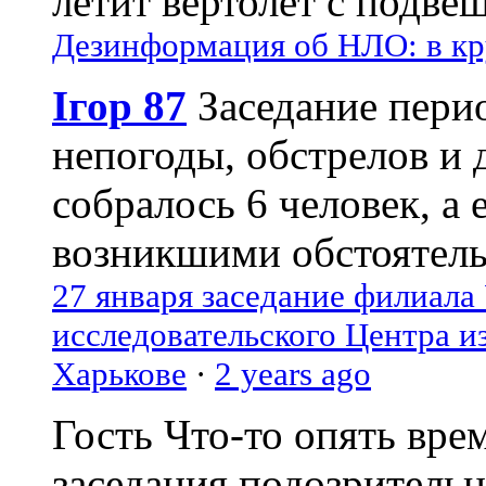
летит вертолёт с подвеш
Дезинформация об НЛО: в кр
Ігор 87
Заседание пери
непогоды, обстрелов и 
собралось 6 человек, а 
возникшими обстоятель
27 января заседание филиала
исследовательского Центра и
Харькове
·
2 years ago
Гость
Что-то опять вре
заседания подозрительн