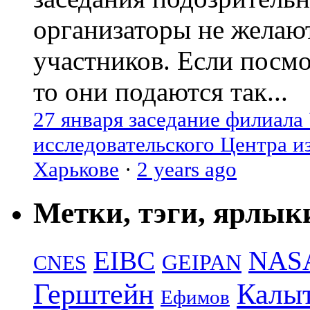
организаторы не желаю
участников. Если посм
то они подаются так...
27 января заседание филиала
исследовательского Центра и
Харькове
·
2 years ago
Метки, тэги, ярлык
EIBC
NAS
GEIPAN
CNES
Герштейн
Калы
Ефимов