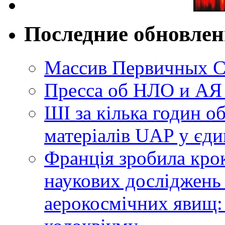
Последние обновле
Массив Первичных С
Пресса об НЛО и АЯ
ШІ за кілька годин о
матеріалів UAP у єди
Франція зробила крок
наукових досліджень
аерокосмічних явищ: