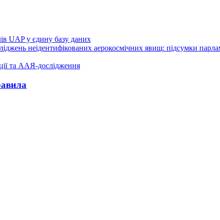
лів UAP у єдину базу даних
осліджень неідентифікованих аерокосмічних явищ: підсумки парл
ції та ААЯ-дослідження
равила