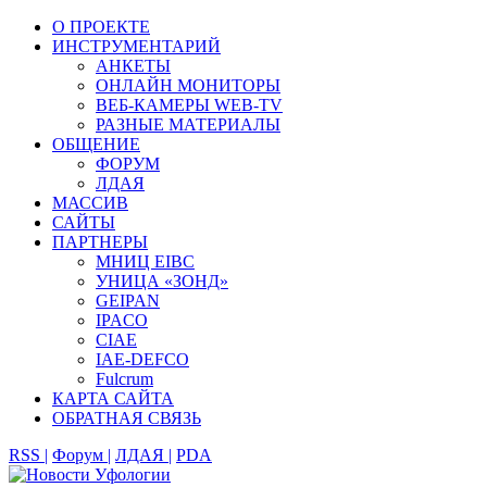
О ПРОЕКТЕ
ИНСТРУМЕНТАРИЙ
АНКЕТЫ
ОНЛАЙН МОНИТОРЫ
ВЕБ-КАМЕРЫ WEB-TV
РАЗНЫЕ МАТЕРИАЛЫ
ОБЩЕНИЕ
ФОРУМ
ЛДАЯ
МАССИВ
САЙТЫ
ПАРТНЕРЫ
МНИЦ EIBC
УНИЦА «ЗОНД»
GEIPAN
IPACO
CIAE
IAE-DEFCO
Fulcrum
КАРТА САЙТА
ОБРАТНАЯ СВЯЗЬ
RSS |
Форум |
ЛДАЯ |
PDA