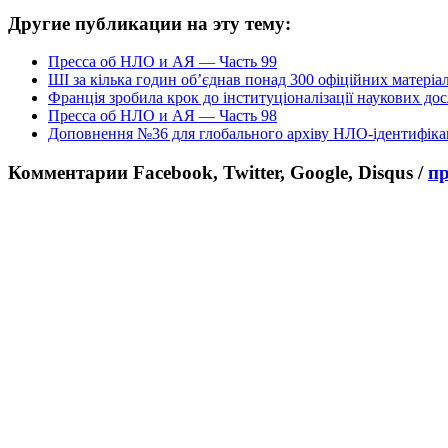
Другие публикации на эту тему:
Пресса об НЛО и АЯ — Часть 99
ШІ за кілька годин об’єднав понад 300 офіційних матеріа
Франція зробила крок до інституціоналізації наукових д
Пресса об НЛО и АЯ — Часть 98
Доповнення №36 для глобального архіву НЛО-ідентифіка
Комментарии Facebook, Twitter, Google, Disqus /
п