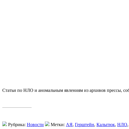
Статьи по НЛО и аномальным явлениям из архивов прессы, 
Рубрика:
Новости
Метки:
АЯ
,
Герштейн
,
Калытюк
,
НЛО