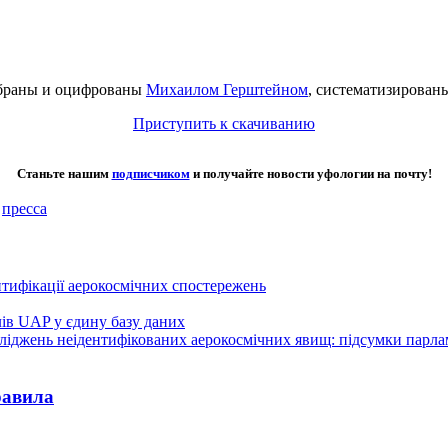
обраны и оцифрованы
Михаилом Герштейном
, систематизирова
Приступить к скачиванию
Станьте нашим
подписчиком
и получайте новости уфологии на почту!
,
пресса
нтифікації аерокосмічних спостережень
лів UAP у єдину базу даних
осліджень неідентифікованих аерокосмічних явищ: підсумки парл
равила