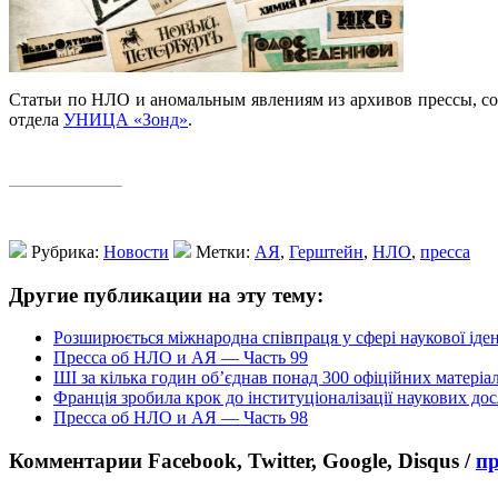
Статьи по НЛО и аномальным явлениям из архивов прессы, 
отдела
УНИЦА «Зонд»
.
Рубрика:
Новости
Метки:
АЯ
,
Герштейн
,
НЛО
,
пресса
Другие публикации на эту тему:
Розширюється міжнародна співпраця у сфері наукової іде
Пресса об НЛО и АЯ — Часть 99
ШІ за кілька годин об’єднав понад 300 офіційних матеріа
Франція зробила крок до інституціоналізації наукових д
Пресса об НЛО и АЯ — Часть 98
Комментарии Facebook, Twitter, Google, Disqus /
п