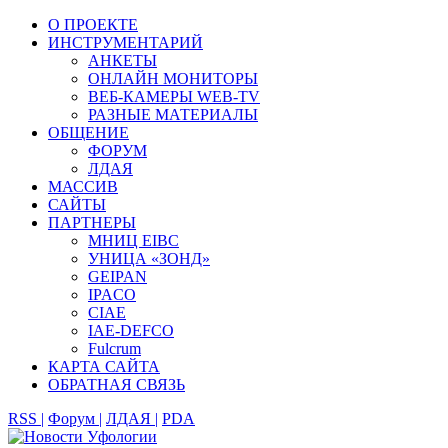
О ПРОЕКТЕ
ИНСТРУМЕНТАРИЙ
АНКЕТЫ
ОНЛАЙН МОНИТОРЫ
ВЕБ-КАМЕРЫ WEB-TV
РАЗНЫЕ МАТЕРИАЛЫ
ОБЩЕНИЕ
ФОРУМ
ЛДАЯ
МАССИВ
САЙТЫ
ПАРТНЕРЫ
МНИЦ EIBC
УНИЦА «ЗОНД»
GEIPAN
IPACO
CIAE
IAE-DEFCO
Fulcrum
КАРТА САЙТА
ОБРАТНАЯ СВЯЗЬ
RSS |
Форум |
ЛДАЯ |
PDA