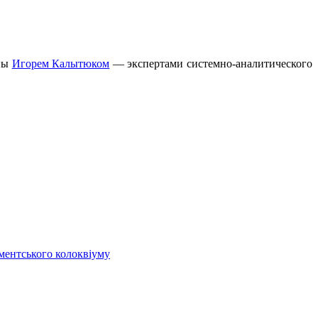
аны
Игорем Калытюком
— экспертами системно-аналитического
аментського колоквіуму