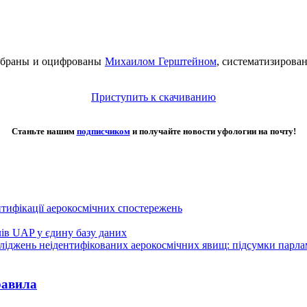
собраны и оцифрованы
Михаилом Герштейном
, систематизиров
Приступить к скачиванию
Станьте нашим
подписчиком
и получайте новости уфологии на почту!
нтифікації аерокосмічних спостережень
лів UAP у єдину базу даних
осліджень неідентифікованих аерокосмічних явищ: підсумки парл
равила