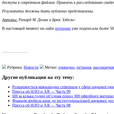
доступа к секретным файлам. Привлечь к расследованию свидет
Результаты должны быть публично представлены.
Авторы:
Ричард М. Долан и Брюс Зэбель
»
В настоящий момент он-лайн
петицию
уже подписали более 50
Рубрика:
Новости
Метки:
очевидец
,
петиция
,
рассекречи
Другие публикации на эту тему:
Розширюється міжнародна співпраця у сфері наукової іде
Пресса об НЛО и АЯ — Часть 99
ШІ за кілька годин об’єднав понад 300 офіційних матеріа
Франція зробила крок до інституціоналізації наукових д
Пресса об НЛО и АЯ — Часть 98