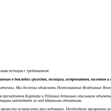
вая петиция с требованием:
нные в докладах граждан, полиции, астронавтов, пилотов и 
статочны. Мы должны объяснить Неопознанные Воздушные Явлен
ая президентов Картера и Рейгана) детально описывали объект
ицеры наблюдают их над ядерными объектами.
ровести независимое расследование. Необходимо прозрачное р