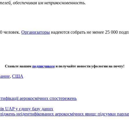
елей, обеспечивая им неприкосновенность.
0 человек.
Организаторы
надеются собрать не менее 25 000 подп
Станьте нашим
подписчиком
и получайте новости уфологии на почту!
вание
,
США
нтифікації аерокосмічних спостережень
лів UAP у єдину базу даних
осліджень неідентифікованих аерокосмічних явищ: підсумки парл