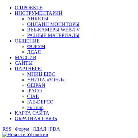
О ПРОЕКТЕ
ИНСТРУМЕНТАРИЙ
АНКЕТЫ
ОНЛАЙН МОНИТОРЫ
ВЕБ-КАМЕРЫ WEB-TV
РАЗНЫЕ МАТЕРИАЛЫ
ОБЩЕНИЕ
ФОРУМ
ЛДАЯ
МАССИВ
САЙТЫ
ПАРТНЕРЫ
МНИЦ EIBC
УНИЦА «ЗОНД»
GEIPAN
IPACO
CIAE
IAE-DEFCO
Fulcrum
КАРТА САЙТА
ОБРАТНАЯ СВЯЗЬ
RSS |
Форум |
ЛДАЯ |
PDA