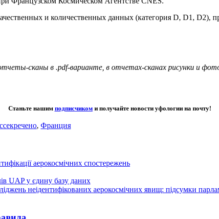
ри Французском Космическом Агентстве CNES.
ачественных и количественных данных (категория D, D1, D2), п
четы-сканы в .pdf-варианте, в отчетах-сканах рисунки и фото
Станьте нашим
подписчиком
и получайте новости уфологии на почту!
ссекречено
,
Франция
нтифікації аерокосмічних спостережень
лів UAP у єдину базу даних
осліджень неідентифікованих аерокосмічних явищ: підсумки парл
равила