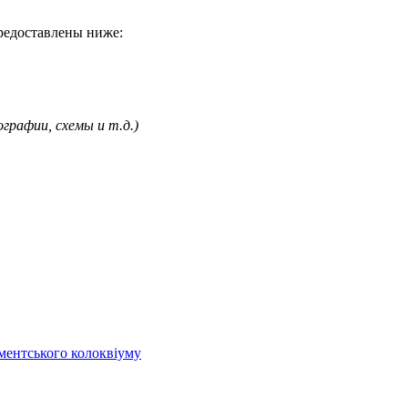
редоставлены ниже:
графии, схемы и т.д.)
аментського колоквіуму