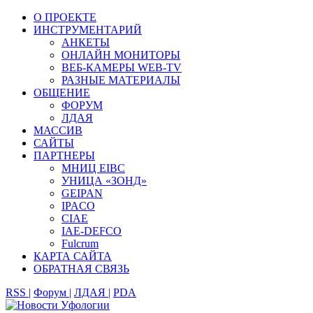
О ПРОЕКТЕ
ИНСТРУМЕНТАРИЙ
АНКЕТЫ
ОНЛАЙН МОНИТОРЫ
ВЕБ-КАМЕРЫ WEB-TV
РАЗНЫЕ МАТЕРИАЛЫ
ОБЩЕНИЕ
ФОРУМ
ЛДАЯ
МАССИВ
САЙТЫ
ПАРТНЕРЫ
МНИЦ EIBC
УНИЦА «ЗОНД»
GEIPAN
IPACO
CIAE
IAE-DEFCO
Fulcrum
КАРТА САЙТА
ОБРАТНАЯ СВЯЗЬ
RSS |
Форум |
ЛДАЯ |
PDA