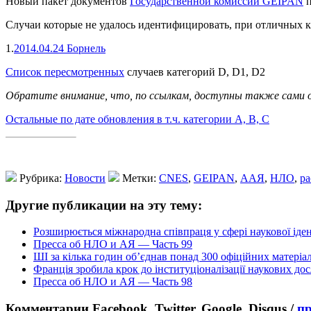
Новый пакет документов
Государственной комиссии GEIPAN
п
Случаи которые не удалось идентифицировать, при отличных к
1.
2014.04.24 Борнель
Список пересмотренных
случаев категорий D, D1, D2
Обратите внимание, что, по ссылкам, доступны также сами от
Остальные по дате обновления в т.ч. категории A, B, C
Рубрика:
Новости
Метки:
CNES
,
GEIPAN
,
ААЯ
,
НЛО
,
ра
Другие публикации на эту тему:
Розширюється міжнародна співпраця у сфері наукової іде
Пресса об НЛО и АЯ — Часть 99
ШІ за кілька годин об’єднав понад 300 офіційних матеріа
Франція зробила крок до інституціоналізації наукових д
Пресса об НЛО и АЯ — Часть 98
Комментарии Facebook, Twitter, Google, Disqus /
п