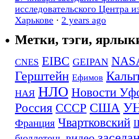
исследовательского Центра и
Харькове
·
2 years ago
Метки, тэги, ярлык
EIBC
NAS
GEIPAN
CNES
Герштейн
Калы
Ефимов
НЛО
Новости Уф
НАЯ
УН
Россия
США
СССР
Чвартковский
Франция
Ш
заседа
видео
бюллетень