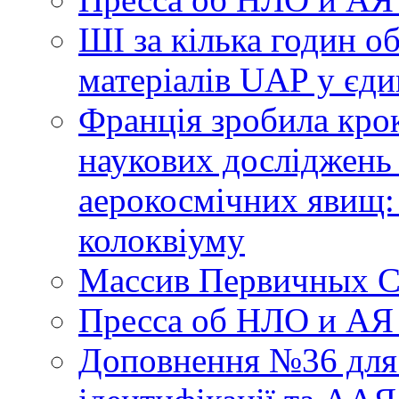
ШІ за кілька годин о
матеріалів UAP у єди
Франція зробила крок
наукових досліджень
аерокосмічних явищ:
колоквіуму
Массив Первичных С
Пресса об НЛО и АЯ
Доповнення №36 для 