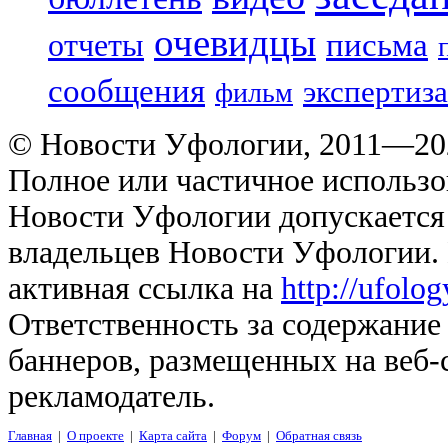
очевидцы
отчеты
письма
сообщения
экспертиза
фильм
© Новости Уфологии, 2011—202
Полное или частичное использо
Новости Уфологии допускается 
владельцев Новости Уфологии. 
активная ссылка на
http://ufolo
Ответственность за содержание
баннеров, размещенных на веб-
рекламодатель.
Главная
|
О проекте
|
Карта сайта
|
Форум
|
Обратная связь