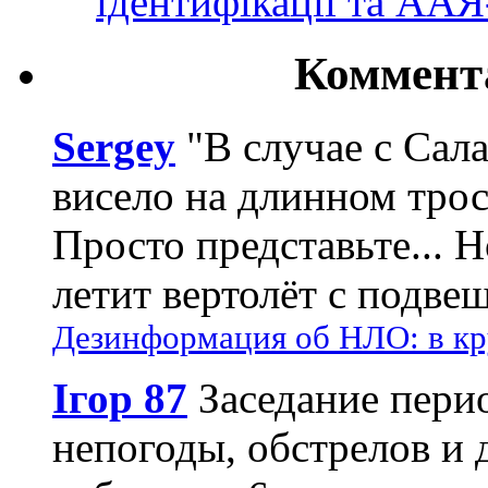
ідентифікації та АА
Коммент
Sergey
"В случае с Сал
висело на длинном трос
Просто представьте... 
летит вертолёт с подвеш
Дезинформация об НЛО: в кр
Ігор 87
Заседание пери
непогоды, обстрелов и 