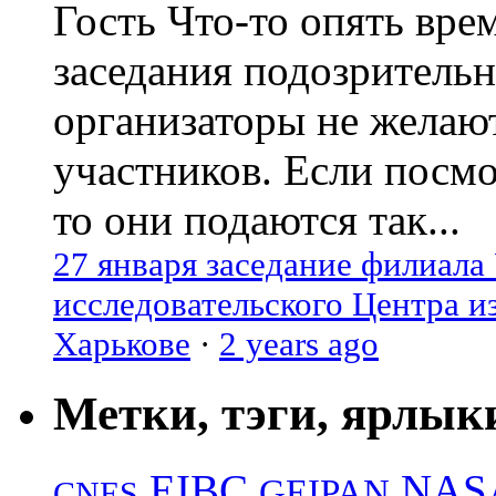
Гость
Что-то опять вре
заседания подозрительн
организаторы не желаю
участников. Если посм
то они подаются так...
27 января заседание филиала
исследовательского Центра и
Харькове
·
2 years ago
Метки, тэги, ярлык
EIBC
NAS
GEIPAN
CNES