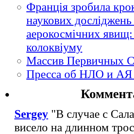
Франція зробила крок
наукових досліджень
аерокосмічних явищ:
колоквіуму
Массив Первичных С
Пресса об НЛО и АЯ
Коммент
Sergey
"В случае с Сал
висело на длинном трос