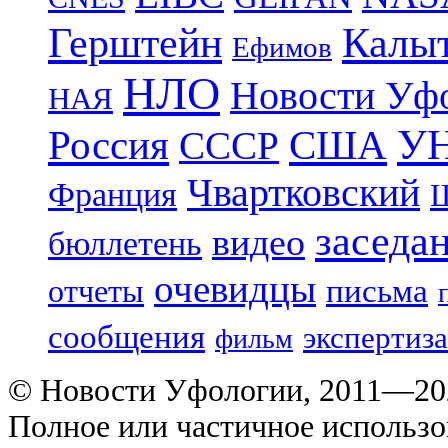
Герштейн
Калы
Ефимов
НЛО
Новости Уф
НАЯ
УН
Россия
США
СССР
Чвартковский
Франция
Ш
заседа
видео
бюллетень
очевидцы
отчеты
письма
сообщения
экспертиза
фильм
© Новости Уфологии, 2011—202
Полное или частичное использо