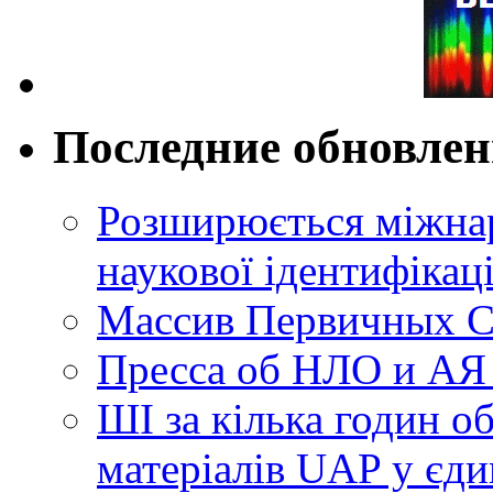
Последние обновле
Розширюється міжнар
наукової ідентифікац
Массив Первичных С
Пресса об НЛО и АЯ
ШІ за кілька годин о
матеріалів UAP у єди