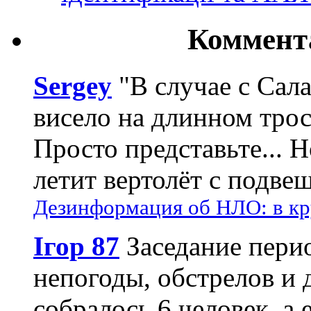
Коммент
Sergey
"В случае с Сал
висело на длинном трос
Просто представьте... 
летит вертолёт с подвеш
Дезинформация об НЛО: в кр
Ігор 87
Заседание пери
непогоды, обстрелов и 
собралось 6 человек, а 