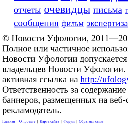
очевидцы
отчеты
письма
сообщения
экспертиза
фильм
© Новости Уфологии, 2011—202
Полное или частичное использо
Новости Уфологии допускается 
владельцев Новости Уфологии. 
активная ссылка на
http://ufolo
Ответственность за содержание
баннеров, размещенных на веб-
рекламодатель.
Главная
|
О проекте
|
Карта сайта
|
Форум
|
Обратная связь