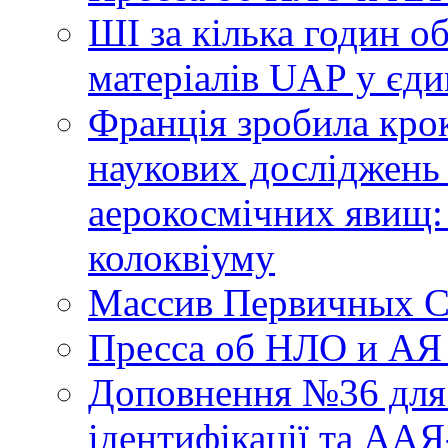
ШІ за кілька годин о
матеріалів UAP у єди
Франція зробила крок
наукових досліджень
аерокосмічних явищ:
колоквіуму
Массив Первичных С
Пресса об НЛО и АЯ
Доповнення №36 для 
ідентифікації та АА