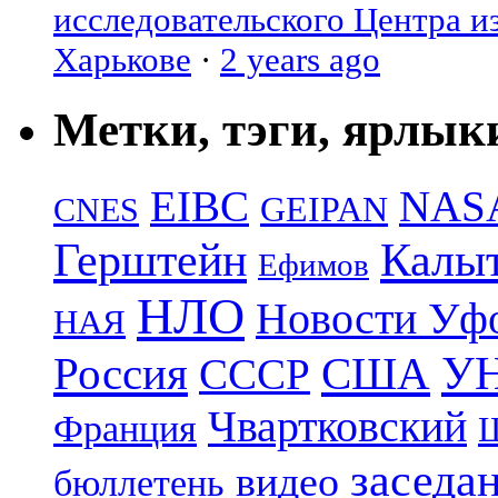
исследовательского Центра и
Харькове
·
2 years ago
Метки, тэги, ярлык
EIBC
NAS
GEIPAN
CNES
Герштейн
Калы
Ефимов
НЛО
Новости Уф
НАЯ
УН
Россия
США
СССР
Чвартковский
Франция
Ш
заседа
видео
бюллетень