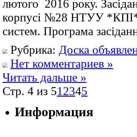
лютого 2016 року. Засідан
корпусі №28 НТУУ *КПІ* 
систем. Програма засіданн
Рубрика:
Доска объявле
Нет комментариев »
Читать дальше »
Стр. 4 из 5
1
2
3
4
5
Информация