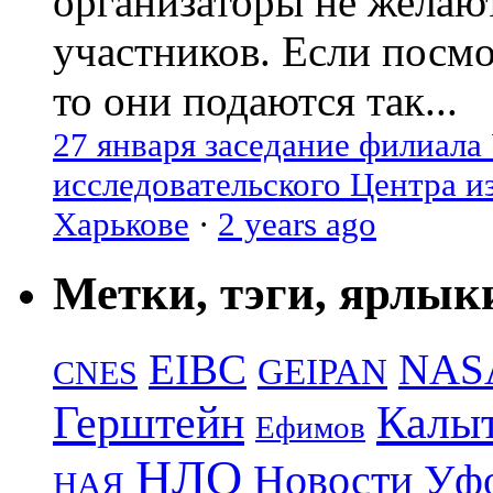
организаторы не желаю
участников. Если посм
то они подаются так...
27 января заседание филиала
исследовательского Центра и
Харькове
·
2 years ago
Метки, тэги, ярлык
EIBC
NAS
GEIPAN
CNES
Герштейн
Калы
Ефимов
НЛО
Новости Уф
НАЯ