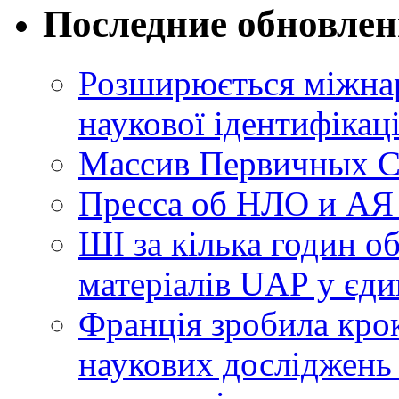
Последние обновле
Розширюється міжнар
наукової ідентифікац
Массив Первичных С
Пресса об НЛО и АЯ
ШІ за кілька годин о
матеріалів UAP у єди
Франція зробила крок
наукових досліджень