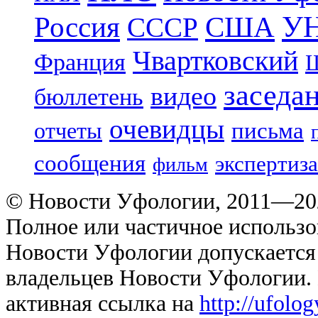
УН
Россия
США
СССР
Чвартковский
Франция
Ш
заседа
видео
бюллетень
очевидцы
отчеты
письма
сообщения
экспертиза
фильм
© Новости Уфологии, 2011—202
Полное или частичное использо
Новости Уфологии допускается 
владельцев Новости Уфологии. 
активная ссылка на
http://ufolo