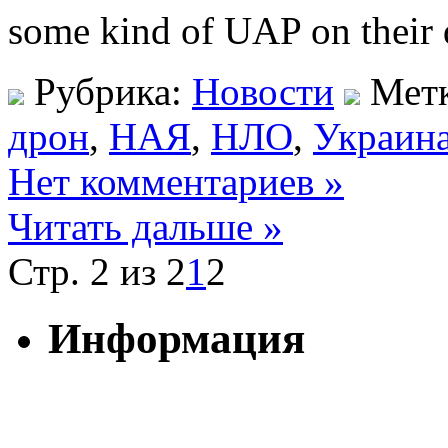
some kind of UAP on their 
Рубрика:
Новости
Мет
дрон
,
НАЯ
,
НЛО
,
Украин
Нет комментариев »
Читать дальше »
Стр. 2 из 2
1
2
Информация