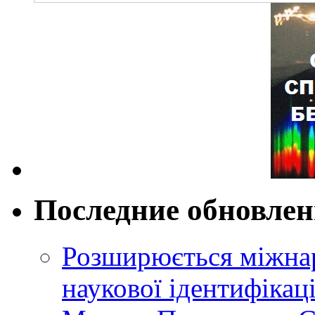
Последние обновле
Розширюється міжнар
наукової ідентифікац