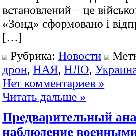
встановлений – це війсь
«Зонд» сформовано і відп
[…]
Рубрика:
Новости
Мет
дрон
,
НАЯ
,
НЛО
,
Украин
Нет комментариев »
Читать дальше »
Предварительный ан
наблюдение военными