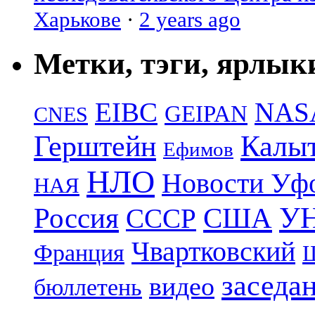
Харькове
·
2 years ago
Метки, тэги, ярлык
EIBC
NAS
GEIPAN
CNES
Герштейн
Калы
Ефимов
НЛО
Новости Уф
НАЯ
УН
Россия
США
СССР
Чвартковский
Франция
Ш
заседа
видео
бюллетень