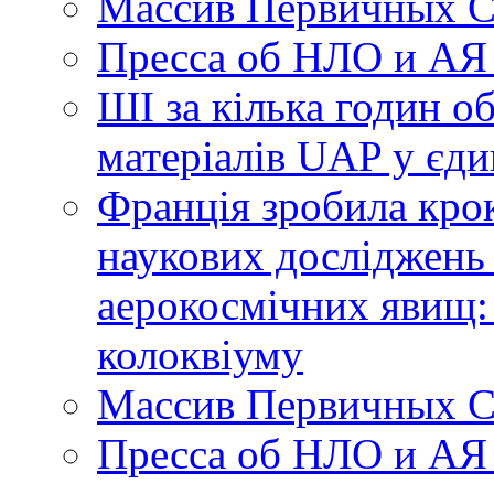
Массив Первичных С
Пресса об НЛО и АЯ
ШІ за кілька годин о
матеріалів UAP у єди
Франція зробила крок
наукових досліджень
аерокосмічних явищ:
колоквіуму
Массив Первичных С
Пресса об НЛО и АЯ