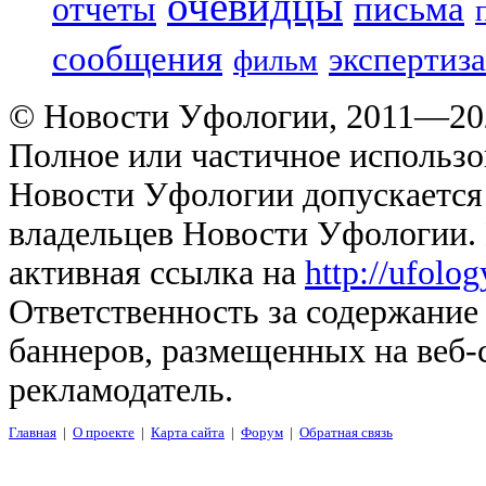
очевидцы
отчеты
письма
сообщения
экспертиза
фильм
© Новости Уфологии, 2011—202
Полное или частичное использо
Новости Уфологии допускается 
владельцев Новости Уфологии. 
активная ссылка на
http://ufolo
Ответственность за содержание
баннеров, размещенных на веб-
рекламодатель.
Главная
|
О проекте
|
Карта сайта
|
Форум
|
Обратная связь