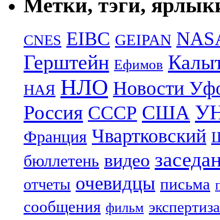
Метки, тэги, ярлык
EIBC
NAS
GEIPAN
CNES
Герштейн
Калы
Ефимов
НЛО
Новости Уф
НАЯ
УН
Россия
США
СССР
Чвартковский
Франция
Ш
заседа
видео
бюллетень
очевидцы
отчеты
письма
сообщения
экспертиза
фильм