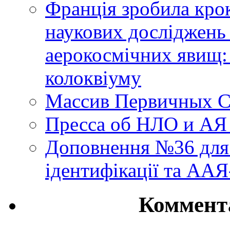
Франція зробила крок
наукових досліджень
аерокосмічних явищ:
колоквіуму
Массив Первичных С
Пресса об НЛО и АЯ
Доповнення №36 для 
ідентифікації та АА
Коммент