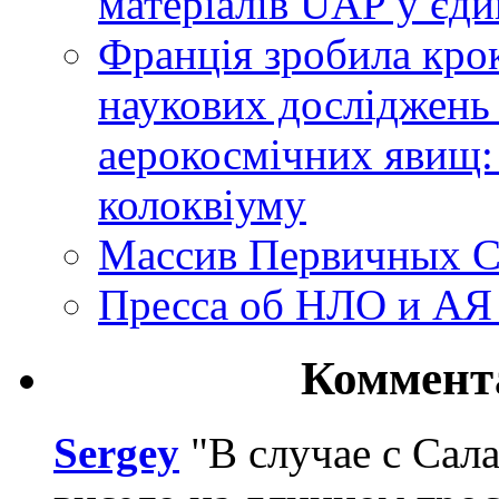
матеріалів UAP у єди
Франція зробила крок
наукових досліджень
аерокосмічних явищ:
колоквіуму
Массив Первичных С
Пресса об НЛО и АЯ
Коммент
Sergey
"В случае с Сал