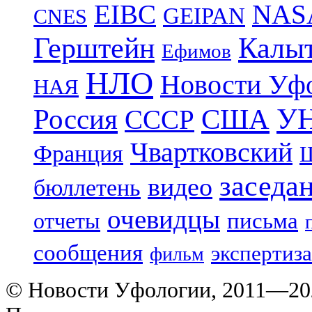
EIBC
NAS
GEIPAN
CNES
Герштейн
Калы
Ефимов
НЛО
Новости Уф
НАЯ
УН
Россия
США
СССР
Чвартковский
Франция
Ш
заседа
видео
бюллетень
очевидцы
отчеты
письма
сообщения
экспертиза
фильм
© Новости Уфологии, 2011—202