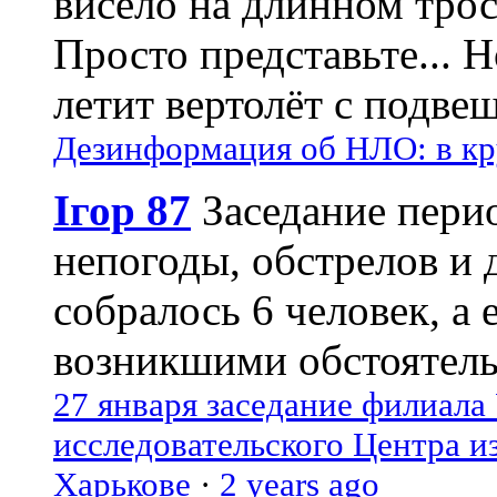
висело на длинном трос
Просто представьте... 
летит вертолёт с подвеш
Дезинформация об НЛО: в кр
Ігор 87
Заседание пери
непогоды, обстрелов и 
собралось 6 человек, а 
возникшими обстоятель
27 января заседание филиала
исследовательского Центра и
Харькове
·
2 years ago