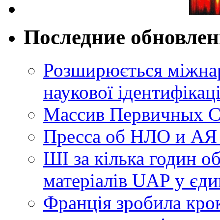
Последние обновле
Розширюється міжнар
наукової ідентифікац
Массив Первичных С
Пресса об НЛО и АЯ
ШІ за кілька годин о
матеріалів UAP у єди
Франція зробила крок