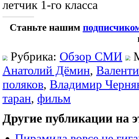
летчик 1-го класса
Станьте нашим
подписчико
Рубрика:
Обзор СМИ
М
Анатолий Дёмин
,
Валенти
поляков
,
Владимир Черня
таран
,
фильм
Другие публикации на э
Пирамида вовсе не гига