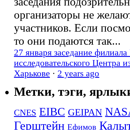
заседания подозрительн
организаторы не желаю
участников. Если посм
то они подаются так...
27 января заседание филиала
исследовательского Центра и
Харькове
·
2 years ago
Метки, тэги, ярлык
EIBC
NAS
GEIPAN
CNES
Герштейн
Калы
Ефимов