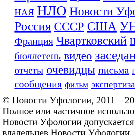
НЛО
Новости Уф
НАЯ
УН
Россия
США
СССР
Чвартковский
Франция
Ш
заседа
видео
бюллетень
очевидцы
отчеты
письма
сообщения
экспертиза
фильм
© Новости Уфологии, 2011—202
Полное или частичное использо
Новости Уфологии допускается 
владельцев Новости Уфологии. 