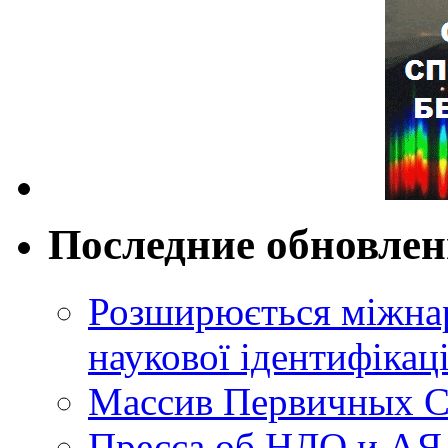
Последние обновле
Розширюється міжнар
наукової ідентифікац
Массив Первичных С
Пресса об НЛО и АЯ