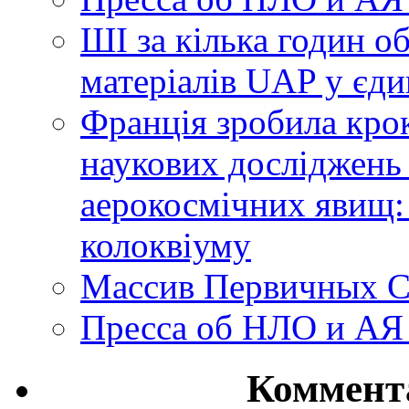
ШІ за кілька годин о
матеріалів UAP у єди
Франція зробила крок
наукових досліджень
аерокосмічних явищ:
колоквіуму
Массив Первичных С
Пресса об НЛО и АЯ
Коммент