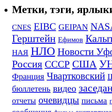
Метки, тэги, ярлык
EIBC
NAS
GEIPAN
CNES
Герштейн
Калы
Ефимов
НЛО
Новости Уф
НАЯ
УН
Россия
США
СССР
Чвартковский
Франция
Ш
заседа
видео
бюллетень
очевидцы
отчеты
письма