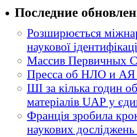
Последние обновле
Розширюється міжнар
наукової ідентифікац
Массив Первичных С
Пресса об НЛО и АЯ
ШІ за кілька годин о
матеріалів UAP у єди
Франція зробила крок
наукових досліджень