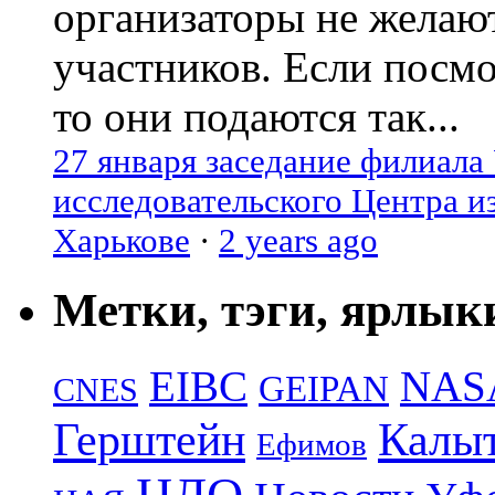
организаторы не желаю
участников. Если посм
то они подаются так...
27 января заседание филиала
исследовательского Центра и
Харькове
·
2 years ago
Метки, тэги, ярлык
EIBC
NAS
GEIPAN
CNES
Герштейн
Калы
Ефимов