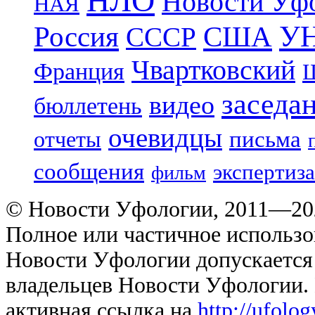
НЛО
Новости Уф
НАЯ
УН
Россия
США
СССР
Чвартковский
Франция
Ш
заседа
видео
бюллетень
очевидцы
отчеты
письма
сообщения
экспертиза
фильм
© Новости Уфологии, 2011—202
Полное или частичное использо
Новости Уфологии допускается 
владельцев Новости Уфологии. 
активная ссылка на
http://ufolo