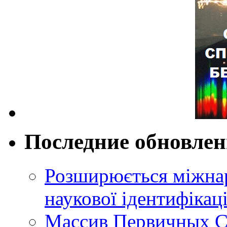
Последние обновле
Розширюється міжнар
наукової ідентифікац
Массив Первичных С