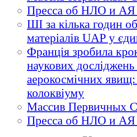
Пресса об НЛО и АЯ
ШІ за кілька годин о
матеріалів UAP у єди
Франція зробила крок
наукових досліджень
аерокосмічних явищ:
колоквіуму
Массив Первичных С
Пресса об НЛО и АЯ