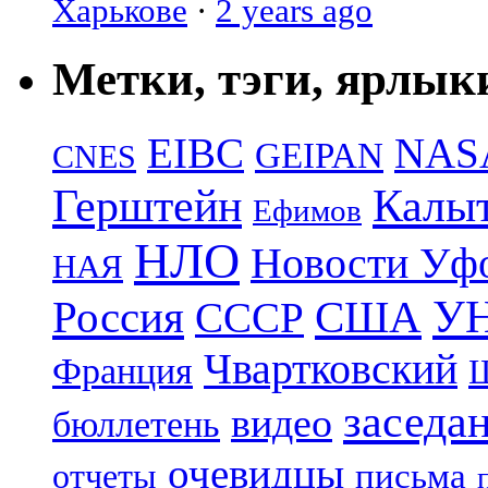
Харькове
·
2 years ago
Метки, тэги, ярлык
EIBC
NAS
GEIPAN
CNES
Герштейн
Калы
Ефимов
НЛО
Новости Уф
НАЯ
УН
Россия
США
СССР
Чвартковский
Франция
Ш
заседа
видео
бюллетень
очевидцы
отчеты
письма