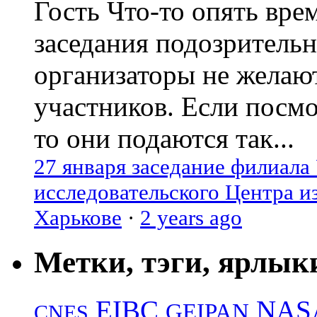
Гость
Что-то опять вре
заседания подозрительн
организаторы не желаю
участников. Если посм
то они подаются так...
27 января заседание филиала
исследовательского Центра и
Харькове
·
2 years ago
Метки, тэги, ярлык
EIBC
NAS
GEIPAN
CNES