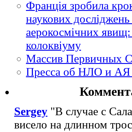
Франція зробила крок
наукових досліджень
аерокосмічних явищ:
колоквіуму
Массив Первичных С
Пресса об НЛО и АЯ
Коммент
Sergey
"В случае с Сал
висело на длинном трос