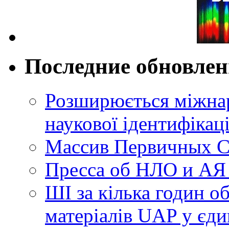
Последние обновле
Розширюється міжнар
наукової ідентифікац
Массив Первичных С
Пресса об НЛО и АЯ
ШІ за кілька годин о
матеріалів UAP у єди