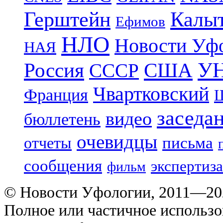
Герштейн
Калы
Ефимов
НЛО
Новости Уф
НАЯ
УН
Россия
США
СССР
Чвартковский
Франция
Ш
заседа
видео
бюллетень
очевидцы
отчеты
письма
сообщения
экспертиза
фильм
© Новости Уфологии, 2011—202
Полное или частичное использо