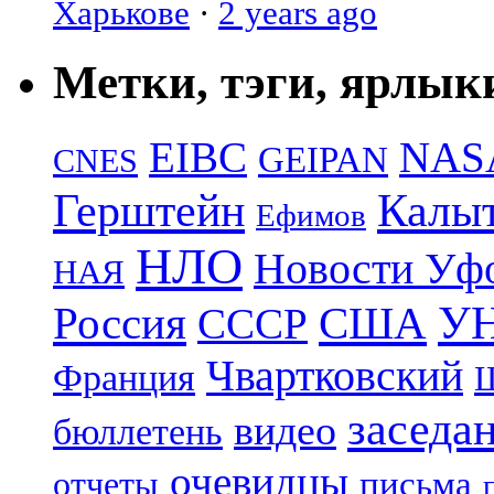
Харькове
·
2 years ago
Метки, тэги, ярлык
EIBC
NAS
GEIPAN
CNES
Герштейн
Калы
Ефимов
НЛО
Новости Уф
НАЯ
УН
Россия
США
СССР
Чвартковский
Франция
Ш
заседа
видео
бюллетень
очевидцы
отчеты
письма