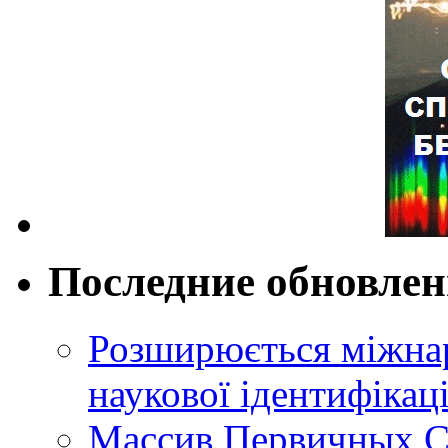
Последние обновле
Розширюється міжнар
наукової ідентифікац
Массив Первичных С