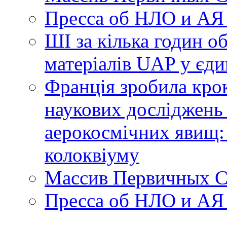
Пресса об НЛО и АЯ
ШІ за кілька годин о
матеріалів UAP у єди
Франція зробила крок
наукових досліджень
аерокосмічних явищ:
колоквіуму
Массив Первичных С
Пресса об НЛО и АЯ