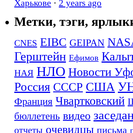
Харькове
·
2 years ago
Метки, тэги, ярлык
EIBC
NAS
GEIPAN
CNES
Герштейн
Калы
Ефимов
НЛО
Новости Уф
НАЯ
УН
Россия
США
СССР
Чвартковский
Франция
Ш
заседа
видео
бюллетень
очевидцы
отчеты
письма