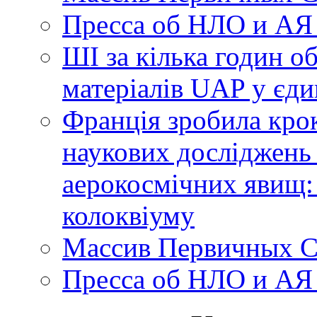
Пресса об НЛО и АЯ
ШІ за кілька годин о
матеріалів UAP у єди
Франція зробила крок
наукових досліджень
аерокосмічних явищ:
колоквіуму
Массив Первичных С
Пресса об НЛО и АЯ