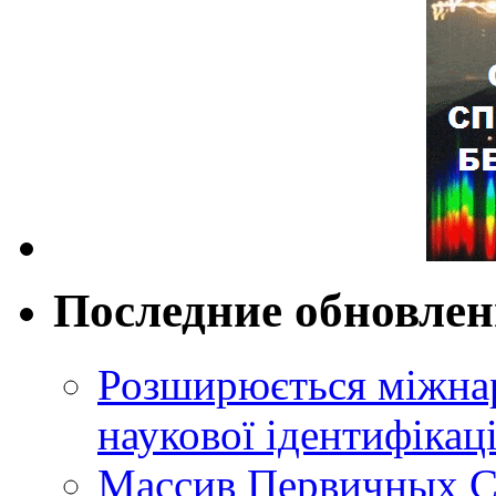
Последние обновле
Розширюється міжнар
наукової ідентифікац
Массив Первичных С