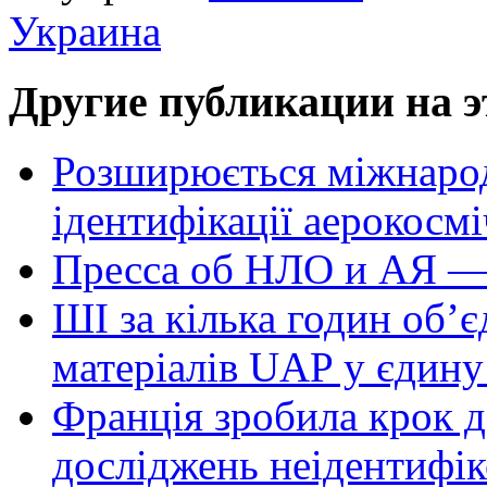
Украина
Другие публикации на э
Розширюється міжнародн
ідентифікації аерокосм
Пресса об НЛО и АЯ —
ШІ за кілька годин об’
матеріалів UAP у єдину
Франція зробила крок д
досліджень неідентифі