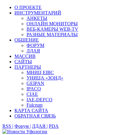
О ПРОЕКТЕ
ИНСТРУМЕНТАРИЙ
АНКЕТЫ
ОНЛАЙН МОНИТОРЫ
ВЕБ-КАМЕРЫ WEB-TV
РАЗНЫЕ МАТЕРИАЛЫ
ОБЩЕНИЕ
ФОРУМ
ЛДАЯ
МАССИВ
САЙТЫ
ПАРТНЕРЫ
МНИЦ EIBC
УНИЦА «ЗОНД»
GEIPAN
IPACO
CIAE
IAE-DEFCO
Fulcrum
КАРТА САЙТА
ОБРАТНАЯ СВЯЗЬ
RSS |
Форум |
ЛДАЯ |
PDA