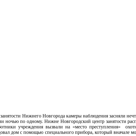
е занятости Нижнего Новгорода камеры наблюдения засняли неч
и ночью по одному. Нижне Новгородский центр занятости расп
тники учреждения вызвали на «место преступления» охотн
довал дом с помощью специального прибора, который вначале мо