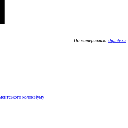
По материалам:
chp.ntv.ru
аментського колоквіуму