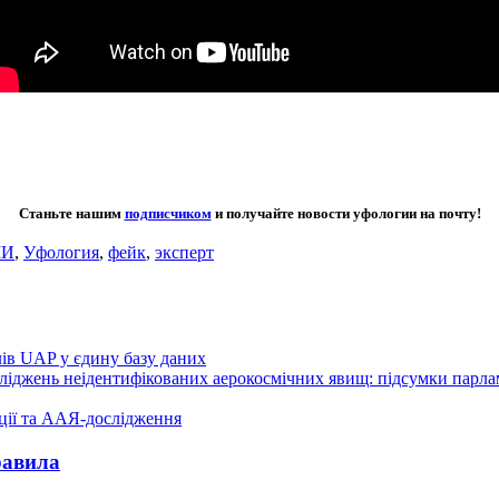
Станьте нашим
подписчиком
и получайте новости уфологии на почту!
МИ
,
Уфология
,
фейк
,
эксперт
лів UAP у єдину базу даних
осліджень неідентифікованих аерокосмічних явищ: підсумки парл
ції та ААЯ-дослідження
равила