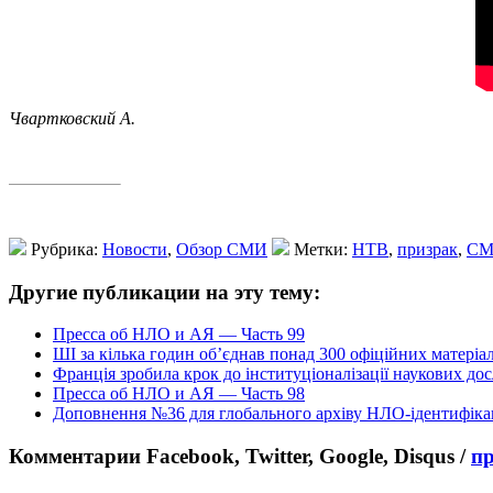
Чвартковский А.
Рубрика:
Новости
,
Обзор СМИ
Метки:
НТВ
,
призрак
,
С
Другие публикации на эту тему:
Пресса об НЛО и АЯ — Часть 99
ШІ за кілька годин об’єднав понад 300 офіційних матеріа
Франція зробила крок до інституціоналізації наукових д
Пресса об НЛО и АЯ — Часть 98
Доповнення №36 для глобального архіву НЛО-ідентифіка
Комментарии Facebook, Twitter, Google, Disqus /
п