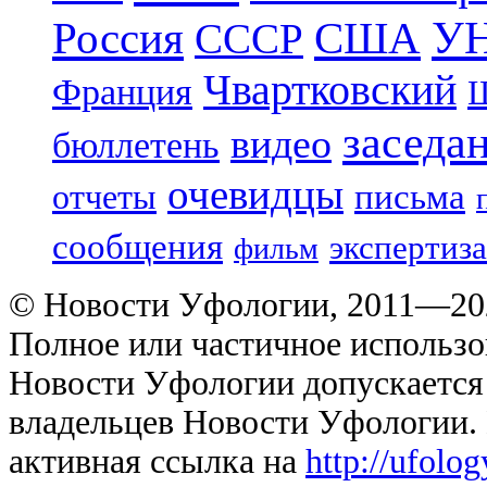
УН
Россия
США
СССР
Чвартковский
Франция
Ш
заседа
видео
бюллетень
очевидцы
отчеты
письма
сообщения
экспертиза
фильм
© Новости Уфологии, 2011—202
Полное или частичное использо
Новости Уфологии допускается 
владельцев Новости Уфологии. 
активная ссылка на
http://ufolo