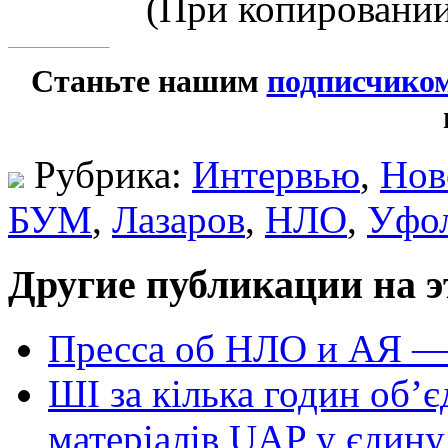
(При копировании
Станьте нашим
подписчико
Рубрика:
Интервью
,
Нов
БУМ
,
Лазаров
,
НЛО
,
Уфо
Другие публикации на э
Пресса об НЛО и АЯ —
ШІ за кілька годин об’
матеріалів UAP у єдину