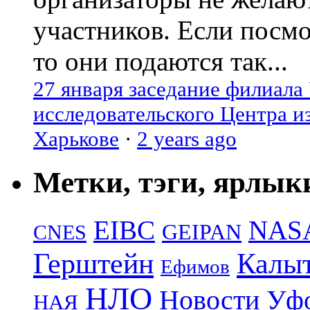
участников. Если посм
то они подаются так...
27 января заседание филиала
исследовательского Центра и
Харькове
·
2 years ago
Метки, тэги, ярлык
EIBC
NAS
GEIPAN
CNES
Герштейн
Калы
Ефимов
НЛО
Новости Уф
НАЯ