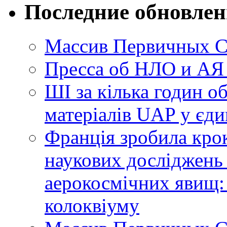
Последние обновле
Массив Первичных С
Пресса об НЛО и АЯ
ШІ за кілька годин о
матеріалів UAP у єди
Франція зробила крок
наукових досліджень
аерокосмічних явищ:
колоквіуму