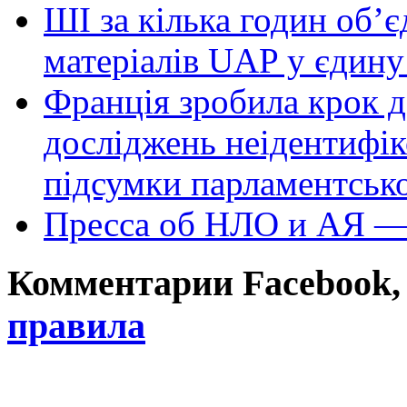
ШІ за кілька годин об’
матеріалів UAP у єдину
Франція зробила крок д
досліджень неідентифі
підсумки парламентськ
Пресса об НЛО и АЯ —
Комментарии Facebook, Tw
правила