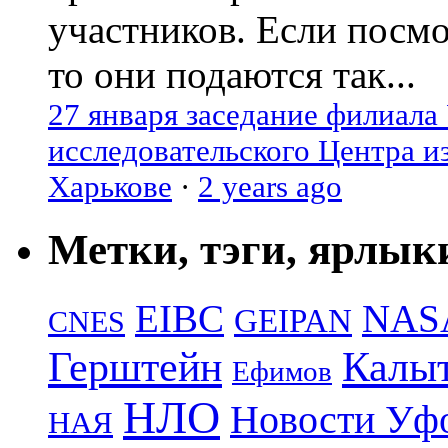
участников. Если посм
то они подаются так...
27 января заседание филиала
исследовательского Центра и
Харькове
·
2 years ago
Метки, тэги, ярлык
EIBC
NAS
GEIPAN
CNES
Герштейн
Калы
Ефимов
НЛО
Новости Уф
НАЯ