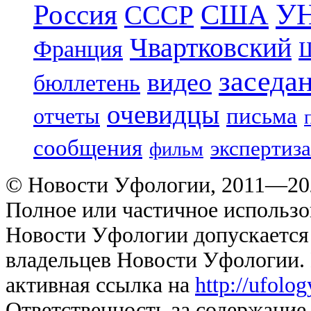
УН
Россия
США
СССР
Чвартковский
Франция
Ш
заседа
видео
бюллетень
очевидцы
отчеты
письма
сообщения
экспертиза
фильм
© Новости Уфологии, 2011—202
Полное или частичное использо
Новости Уфологии допускается 
владельцев Новости Уфологии. 
активная ссылка на
http://ufolo
Ответственность за содержание