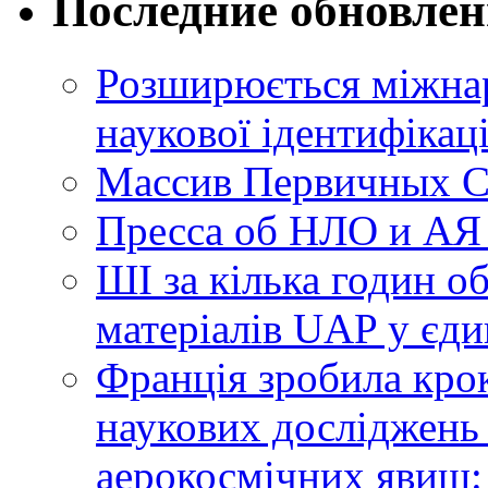
Последние обновле
Розширюється міжнар
наукової ідентифікац
Массив Первичных С
Пресса об НЛО и АЯ
ШІ за кілька годин о
матеріалів UAP у єди
Франція зробила крок
наукових досліджень
аерокосмічних явищ: