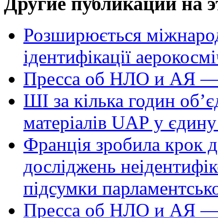
Другие публикации на э
Розширюється міжнародн
ідентифікації аерокосм
Пресса об НЛО и АЯ —
ШІ за кілька годин об’
матеріалів UAP у єдину
Франція зробила крок д
досліджень неідентифі
підсумки парламентськ
Пресса об НЛО и АЯ —