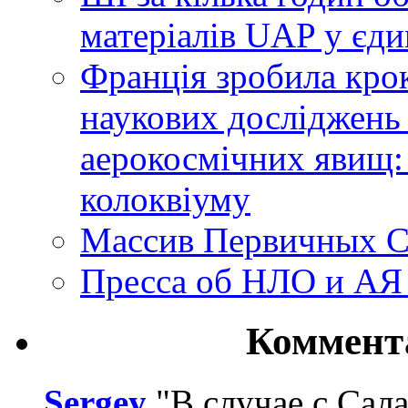
матеріалів UAP у єди
Франція зробила крок
наукових досліджень
аерокосмічних явищ:
колоквіуму
Массив Первичных С
Пресса об НЛО и АЯ
Коммент
Sergey
"В случае с Сал