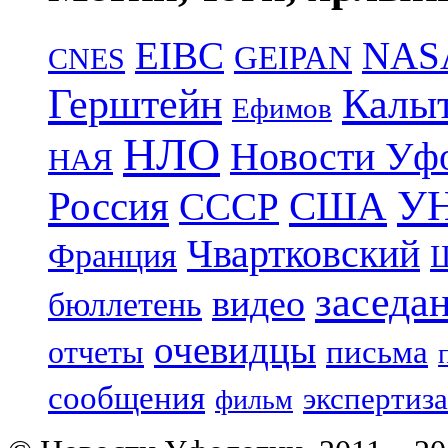
EIBC
NAS
GEIPAN
CNES
Герштейн
Калы
Ефимов
НЛО
Новости Уф
НАЯ
УН
Россия
США
СССР
Чвартковский
Франция
Ш
заседа
видео
бюллетень
очевидцы
отчеты
письма
сообщения
экспертиза
фильм