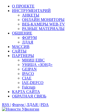
О ПРОЕКТЕ
ИНСТРУМЕНТАРИЙ
АНКЕТЫ
ОНЛАЙН МОНИТОРЫ
ВЕБ-КАМЕРЫ WEB-TV
РАЗНЫЕ МАТЕРИАЛЫ
ОБЩЕНИЕ
ФОРУМ
ЛДАЯ
МАССИВ
САЙТЫ
ПАРТНЕРЫ
МНИЦ EIBC
УНИЦА «ЗОНД»
GEIPAN
IPACO
CIAE
IAE-DEFCO
Fulcrum
КАРТА САЙТА
ОБРАТНАЯ СВЯЗЬ
RSS |
Форум |
ЛДАЯ |
PDA