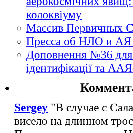
аерокосмічних явищ:
колоквіуму
Массив Первичных С
Пресса об НЛО и АЯ
Доповнення №36 для 
ідентифікації та АА
Коммент
Sergey
"В случае с Сал
висело на длинном трос