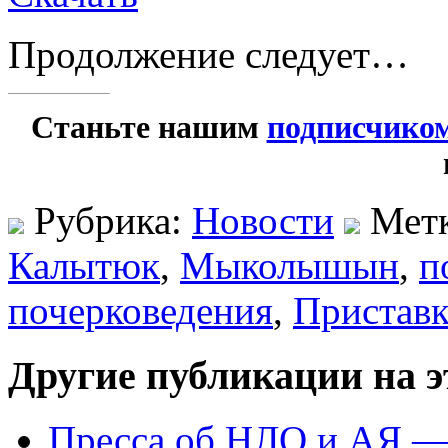
Продолжение следует…
Станьте нашим
подписчико
Рубрика:
Новости
Мет
Калытюк
,
Мыколышын
,
п
почерковедения
,
Пристав
Другие публикации на э
Пресса об НЛО и АЯ —