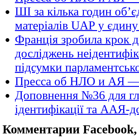
ШІ за кілька годин об’
матеріалів UAP у єдину
Франція зробила крок д
досліджень неідентифі
підсумки парламентськ
Пресса об НЛО и АЯ —
Доповнення №36 для гл
ідентифікації та ААЯ-д
Комментарии Facebook, Tw