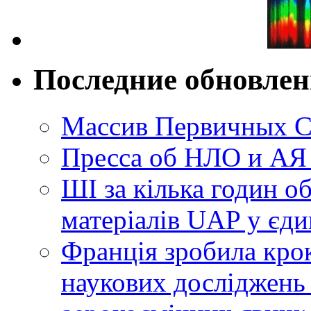
Последние обновле
Массив Первичных С
Пресса об НЛО и АЯ
ШІ за кілька годин о
матеріалів UAP у єди
Франція зробила крок
наукових досліджень