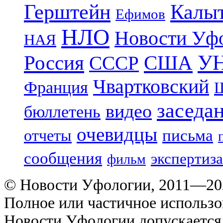
Герштейн
Калы
Ефимов
НЛО
Новости Уф
НАЯ
УН
Россия
США
СССР
Чвартковский
Франция
Ш
заседа
видео
бюллетень
очевидцы
отчеты
письма
сообщения
экспертиза
фильм
© Новости Уфологии, 2011—202
Полное или частичное использо
Новости Уфологии допускается 