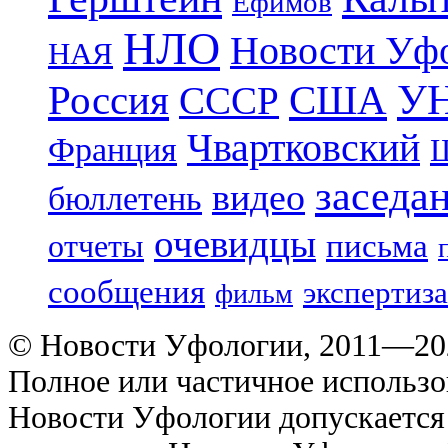
Ефимов
НЛО
Новости Уф
НАЯ
УН
Россия
США
СССР
Чвартковский
Франция
Ш
заседа
видео
бюллетень
очевидцы
отчеты
письма
сообщения
экспертиза
фильм
© Новости Уфологии, 2011—202
Полное или частичное использо
Новости Уфологии допускается 