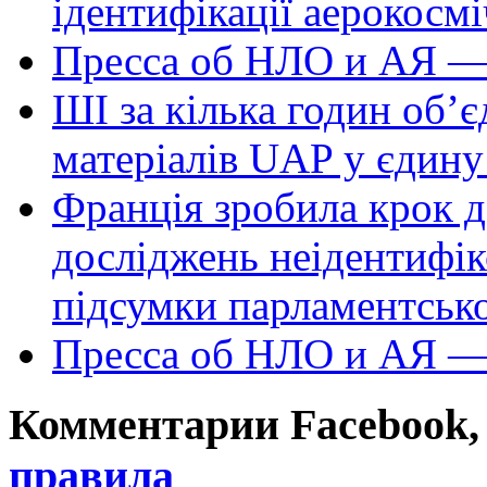
ідентифікації аерокосм
Пресса об НЛО и АЯ —
ШІ за кілька годин об’
матеріалів UAP у єдину
Франція зробила крок д
досліджень неідентифі
підсумки парламентськ
Пресса об НЛО и АЯ —
Комментарии Facebook, Tw
правила