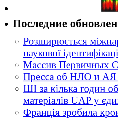
Последние обновле
Розширюється міжнар
наукової ідентифікац
Массив Первичных С
Пресса об НЛО и АЯ
ШІ за кілька годин о
матеріалів UAP у єди
Франція зробила крок