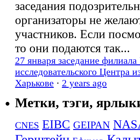
заседания подозрительн
организаторы не желаю
участников. Если посм
то они подаются так...
27 января заседание филиала
исследовательского Центра и
Харькове
·
2 years ago
Метки, тэги, ярлык
EIBC
NAS
GEIPAN
CNES
Герштейн
Калы