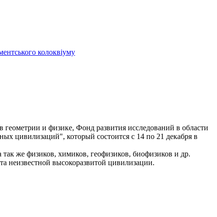
аментського колоквіуму