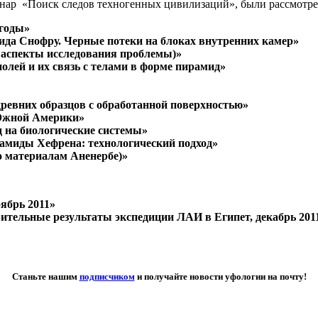
минар «Поиск следов техногенных цивилизаций», были рассмотр
 годы»
ида Снофру. Черные потеки на блоках внутренних камер»
 аспекты исследования проблемы)»
олей и их связь с телами в форме пирамид»
ревних образцов с обработанной поверхностью»
 Южной Америки»
 на биологические системы»
амиды Хефрена: технологический подход»
о материалам Аненербе)»
ябрь 2011»
ительные результаты экспедиции ЛАИ в Египет, декабрь 201
Станьте нашим
подписчиком
и получайте новости уфологии на почту!