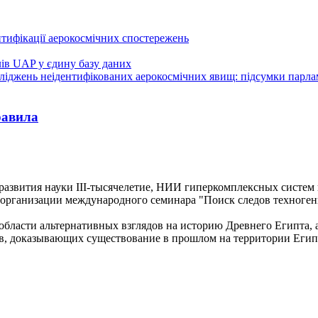
нтифікації аерокосмічних спостережень
лів UAP у єдину базу даних
осліджень неідентифікованих аерокосмічних явищ: підсумки парл
равила