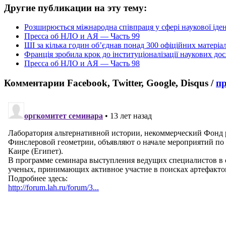
Другие публикации на эту тему:
Розширюється міжнародна співпраця у сфері наукової іде
Пресса об НЛО и АЯ — Часть 99
ШІ за кілька годин об’єднав понад 300 офіційних матеріа
Франція зробила крок до інституціоналізації наукових д
Пресса об НЛО и АЯ — Часть 98
Комментарии Facebook, Twitter, Google, Disqus /
п