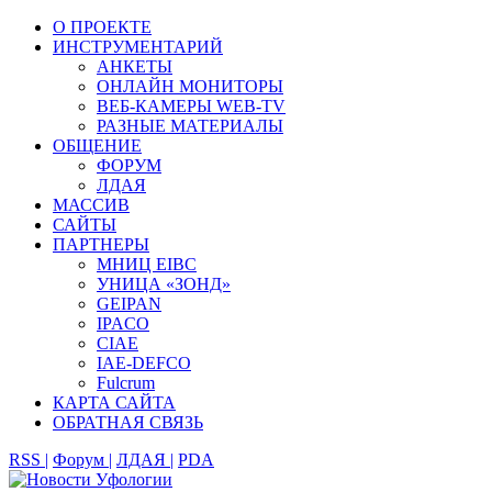
О ПРОЕКТЕ
ИНСТРУМЕНТАРИЙ
АНКЕТЫ
ОНЛАЙН МОНИТОРЫ
ВЕБ-КАМЕРЫ WEB-TV
РАЗНЫЕ МАТЕРИАЛЫ
ОБЩЕНИЕ
ФОРУМ
ЛДАЯ
МАССИВ
САЙТЫ
ПАРТНЕРЫ
МНИЦ EIBC
УНИЦА «ЗОНД»
GEIPAN
IPACO
CIAE
IAE-DEFCO
Fulcrum
КАРТА САЙТА
ОБРАТНАЯ СВЯЗЬ
RSS |
Форум |
ЛДАЯ |
PDA