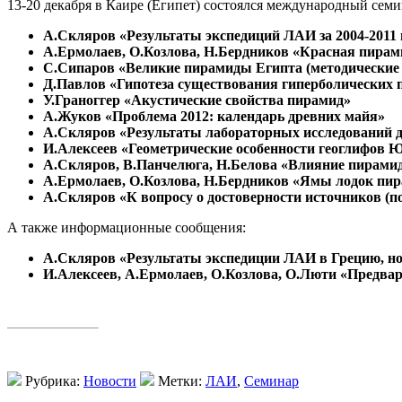
13-20 декабря в Каире (Египет) состоялся международный се
А.Скляров «Результаты экспедиций ЛАИ за 2004-2011
А.Ермолаев, О.Козлова, Н.Бердников «Красная пирам
С.Сипаров «Великие пирамиды Египта (методические
Д.Павлов «Гипотеза существования гиперболических п
У.Граноггер «Акустические свойства пирамид»
А.Жуков «Проблема 2012: календарь древних майя»
А.Скляров «Результаты лабораторных исследований д
И.Алексеев «Геометрические особенности геоглифов
А.Скляров, В.Панчелюга, Н.Белова «Влияние пирамид
А.Ермолаев, О.Козлова, Н.Бердников «Ямы лодок пир
А.Скляров «К вопросу о достоверности источников (п
А также информационные сообщения:
А.Скляров «Результаты экспедиции ЛАИ в Грецию, но
И.Алексеев, А.Ермолаев, О.Козлова, О.Люти «Предвар
Рубрика:
Новости
Метки:
ЛАИ
,
Семинар