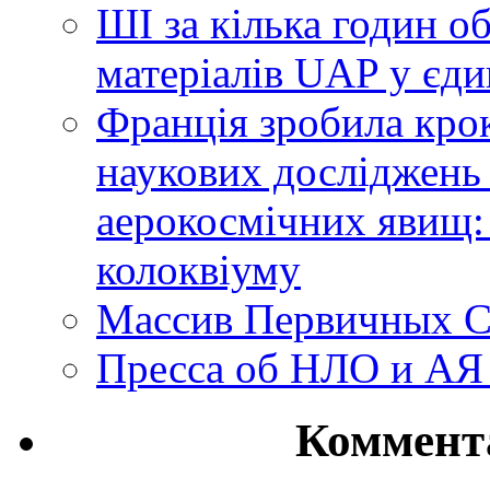
ШІ за кілька годин о
матеріалів UAP у єди
Франція зробила крок
наукових досліджень
аерокосмічних явищ:
колоквіуму
Массив Первичных С
Пресса об НЛО и АЯ
Коммент