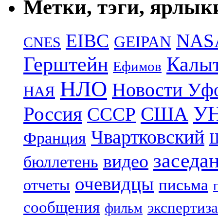
Метки, тэги, ярлык
EIBC
NAS
GEIPAN
CNES
Герштейн
Калы
Ефимов
НЛО
Новости Уф
НАЯ
УН
Россия
США
СССР
Чвартковский
Франция
Ш
заседа
видео
бюллетень
очевидцы
отчеты
письма
сообщения
экспертиза
фильм