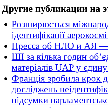
Другие публикации на э
Розширюється міжнародн
ідентифікації аерокосм
Пресса об НЛО и АЯ —
ШІ за кілька годин об’
матеріалів UAP у єдину
Франція зробила крок д
досліджень неідентифі
підсумки парламентськ